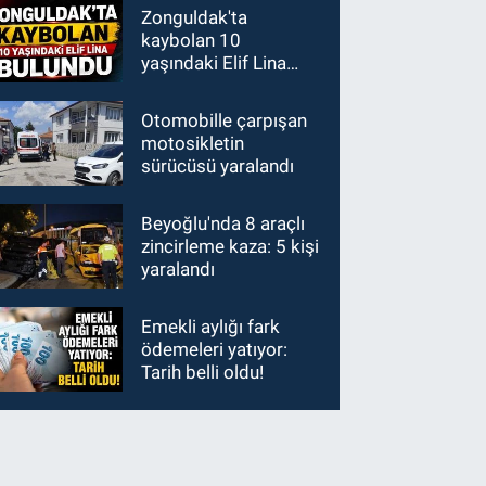
Zonguldak'ta
kaybolan 10
yaşındaki Elif Lina
bulundu
Otomobille çarpışan
motosikletin
sürücüsü yaralandı
Beyoğlu'nda 8 araçlı
zincirleme kaza: 5 kişi
yaralandı
Emekli aylığı fark
ödemeleri yatıyor:
Tarih belli oldu!