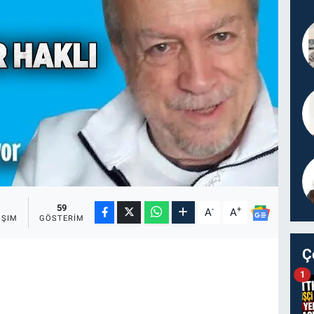
59
-
+
A
A
AŞIM
GÖSTERIM
Ç
1