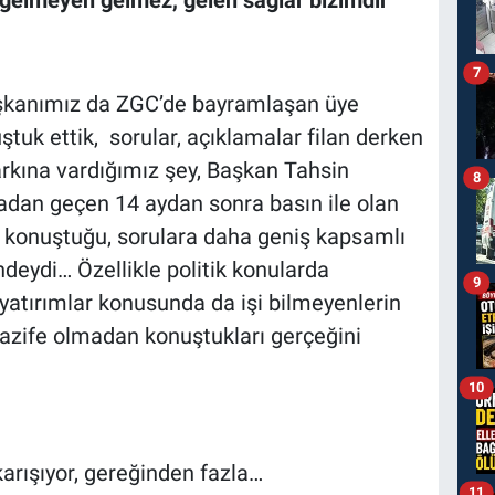
7
şkanımız da ZGC’de bayramlaşan üye
ştuk ettik, sorular, açıklamalar filan derken
arkına vardığımız şey, Başkan Tahsin
8
adan geçen 14 aydan sonra basın ile olan
at konuştuğu, sorulara daha geniş kapsamlı
deydi… Özellikle politik konularda
9
ı yatırımlar konusunda da işi bilmeyenlerin
vazife olmadan konuştukları gerçeğini
10
karışıyor, gereğinden fazla…
11