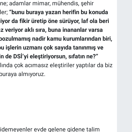
rine; adamlar mimar, mühendis, şehir
ler;
“bunu buraya yazan herifin bu konuda
iyor da fikir üretip öne sürüyor, laf ola beri
 veriyor aklı sıra, buna inananlar varsa
 bozulmamış nadir kamu kurumlarından biri,
bu işlerin uzmanı çok sayıda tanınmış ve
 de DSİ’yi eleştiriyorsun, sıfatın ne?”
ında çok acımasız eleştiriler yaptılar da biz
buraya almıyoruz.
i, gidemeyenler evde gelene gidene talim