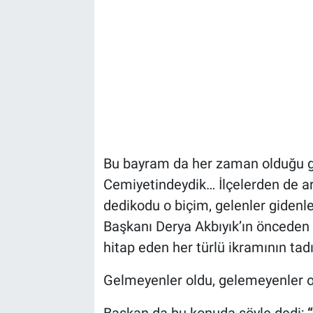
Bu bayram da her zaman olduğu g
Cemiyetindeydik… İlçelerden de ark
dedikodu o biçim, gelenler gidenle
Başkanı Derya Akbıyık’ın önceden
hitap eden her türlü ikramının tad
Gelmeyenler oldu, gelemeyenler o
Başkan da bu konuda şöyle dedi;