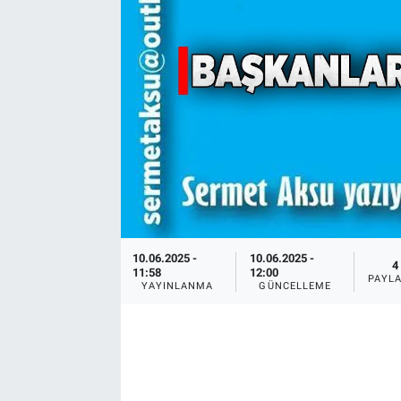
10.06.2025 -
10.06.2025 -
4
11:58
12:00
PAYL
YAYINLANMA
GÜNCELLEME