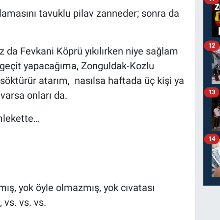
nlamasını tavuklu pilav zanneder; sonra da
12
z da Fevkani Köprü yıkılırken niye sağlam
 geçit yapacağıma, Zonguldak-Kozlu
söktürür atarım, nasılsa haftada üç kişi ya
13
varsa onları da.
mlekette…
14
şmış, yok öyle olmazmış, yok cıvatası
vs. vs. vs.