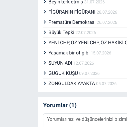
Beyin terk etmiş
31.07.2026
FİGÜRANIN FİGÜRANI
28.07.2026
Prematüre Demokrasi
26.07.2026
Büyük Tepki
22.07.2026
YENİ CHP, ÖZ YENİ CHP, ÖZ HAKİKİ 
Yaşamak bir ot gibi
15.07.2026
SUYUN ADI
12.07.2026
GUGUK KUŞU
09.07.2026
ZONGULDAK AYAKTA
05.07.2026
Yorumlar (1)