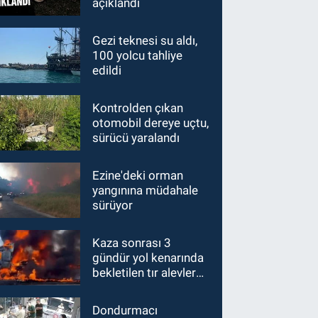
açıklandı
Gezi teknesi su aldı,
100 yolcu tahliye
edildi
Kontrolden çıkan
otomobil dereye uçtu,
sürücü yaralandı
Ezine'deki orman
yangınına müdahale
sürüyor
Kaza sonrası 3
gündür yol kenarında
bekletilen tır alevlere
teslim oldu
Dondurmacı