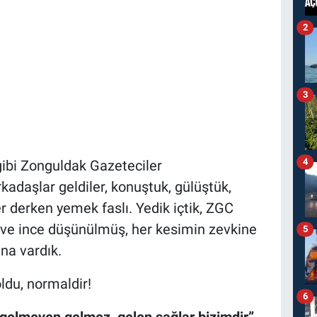
2
3
4
ibi Zonguldak Gazeteciler
adaşlar geldiler, konuştuk, gülüştük,
r derken yemek faslı. Yedik içtik, ZGC
 ve ince düşünülmüş, her kesimin zevkine
5
ına vardık.
ldu, normaldir!
6
“gelmeyen gelmez, gelen sağlar bizimdir”