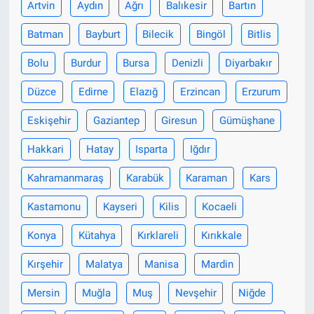
Artvin
Aydın
Ağrı
Balıkesir
Bartın
Batman
Bayburt
Bilecik
Bingöl
Bitlis
Bolu
Burdur
Bursa
Denizli
Diyarbakır
Düzce
Edirne
Elazığ
Erzincan
Erzurum
Eskişehir
Gaziantep
Giresun
Gümüşhane
Hakkari
Hatay
Isparta
Iğdır
Kahramanmaraş
Karabük
Karaman
Kars
Kastamonu
Kayseri
Kilis
Kocaeli
Konya
Kütahya
Kırklareli
Kırıkkale
Kırşehir
Malatya
Manisa
Mardin
Mersin
Muğla
Muş
Nevşehir
Niğde