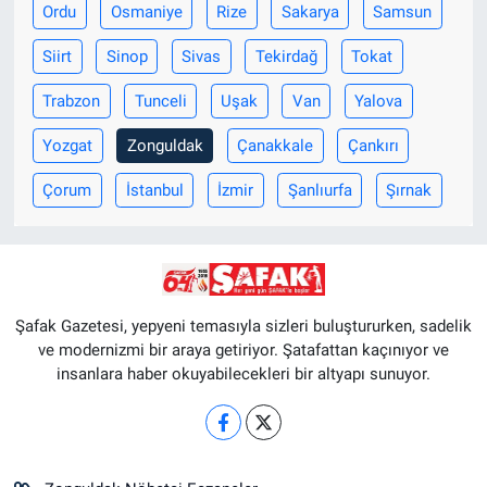
Ordu
Osmaniye
Rize
Sakarya
Samsun
Siirt
Sinop
Sivas
Tekirdağ
Tokat
Trabzon
Tunceli
Uşak
Van
Yalova
Yozgat
Zonguldak
Çanakkale
Çankırı
Çorum
İstanbul
İzmir
Şanlıurfa
Şırnak
Şafak Gazetesi, yepyeni temasıyla sizleri buluştururken, sadelik
ve modernizmi bir araya getiriyor. Şatafattan kaçınıyor ve
insanlara haber okuyabilecekleri bir altyapı sunuyor.