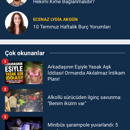
Hekimi Kime Bağlanmalıdır?
ECENAZ LYDIA AKGÜN
10 Temmuz Haftalık Burç Yorumları
Çok okunanlar
1
Arkadaşının Eşiyle Yasak Aşk
İddiası! Ormanda Akılalmaz İntikam
Planı!
2
Alkollü sürücüden ilginç savunma:
"Benim ikizim var"
3
Minibüs şarampole yuvarlandı: 5