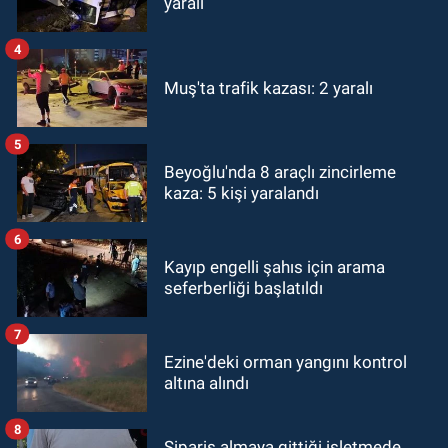
yaralı
4
Muş'ta trafik kazası: 2 yaralı
5
Beyoğlu'nda 8 araçlı zincirleme
kaza: 5 kişi yaralandı
6
Kayıp engelli şahıs için arama
seferberliği başlatıldı
7
Ezine'deki orman yangını kontrol
altına alındı
8
Sipariş almaya gittiği işletmede