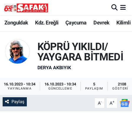
Zonguldak
Zonguldak Nöbetçi Eczaneler
Zonguldak
Kdz. Ereğli
Çaycuma
Devrek
Kilimli
Kdz. Ereğli
Zonguldak Hava Durumu
KÖPRÜ YIKILDI/
Çaycuma
Zonguldak Namaz Vakitleri
YAYGARA BİTMEDİ
Devrek
Zonguldak Trafik Yoğunluk Haritası
DERYA AKBIYIK
Kilimli
Süper Lig Puan Durumu ve Fikstür
16.10.2023 - 10:34
16.10.2023 - 10:34
5
2108
YAYINLANMA
GÜNCELLEME
PAYLAŞIM
GÖSTERIM
Asayiş
Tüm Manşetler
Paylaş
-
+
A
A
Spor
Son Dakika Haberleri
Resmi İlan
Haber Arşivi