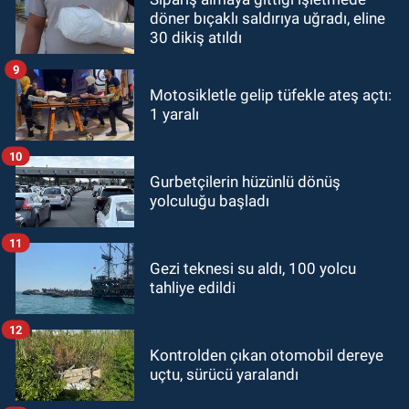
döner bıçaklı saldırıya uğradı, eline
30 dikiş atıldı
9
Motosikletle gelip tüfekle ateş açtı:
1 yaralı
10
Gurbetçilerin hüzünlü dönüş
yolculuğu başladı
11
Gezi teknesi su aldı, 100 yolcu
tahliye edildi
12
Kontrolden çıkan otomobil dereye
uçtu, sürücü yaralandı