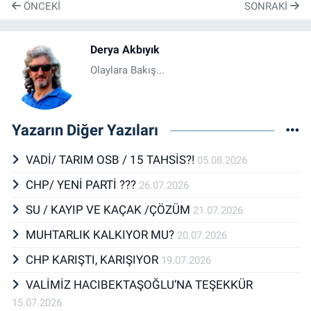
ÖNCEKI
SONRAKI
Derya Akbıyık
Olaylara Bakış...
Yazarın Diğer Yazıları
VADİ/ TARIM OSB / 15 TAHSİS?!
05.08.2026
CHP/ YENİ PARTİ ???
26.07.2026
SU / KAYIP VE KAÇAK /ÇÖZÜM
21.07.2026
MUHTARLIK KALKIYOR MU?
20.07.2026
CHP KARIŞTI, KARIŞIYOR
19.07.2026
VALİMİZ HACIBEKTAŞOĞLU’NA TEŞEKKÜR
15.07.2026