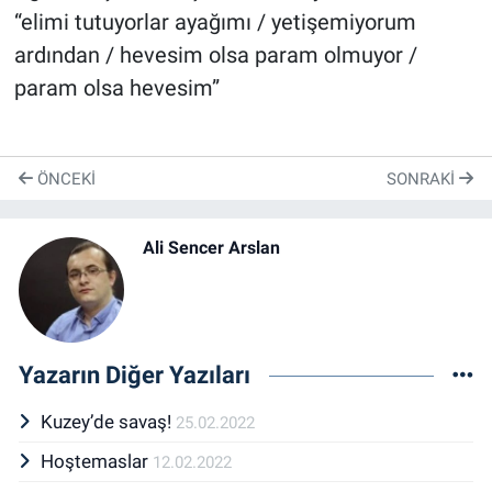
“elimi tutuyorlar ayağımı / yetişemiyorum
ardından / hevesim olsa param olmuyor /
param olsa hevesim”
ÖNCEKI
SONRAKI
Ali Sencer Arslan
Yazarın Diğer Yazıları
Kuzey’de savaş!
25.02.2022
Hoştemaslar
12.02.2022