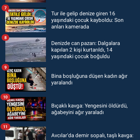
7
Tur ile gelip denize giren 16
yaşındaki çocuk kayboldu: Son
anları kamerada
8
Denizde can pazarı: Dalgalara
kapılan 2 kişi kurtarıldı, 14
yaşındaki çocuk boğuldu
9
Bina boşluğuna düşen kadın ağır
yaralandı
10
Bıçaklı kavga: Yengesini öldürdü,
ağabeyini ağır yaraladı
11
Avcılar'da demir sopalı, taşlı kavga: