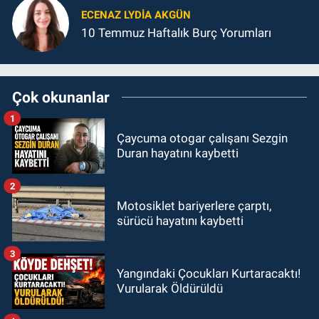
ECENAZ LYDIA AKGÜN
10 Temmuz Haftalık Burç Yorumları
Çok okunanlar
1
Çaycuma otogar çalışanı Sezgin
Duran hayatını kaybetti
2
Motosiklet bariyerlere çarptı,
sürücü hayatını kaybetti
3
Yangındaki Çocukları Kurtaracaktı!
Vurularak Öldürüldü