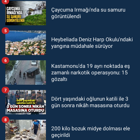
4
Çaycuma Irmağı'nda su samuru
görüntülendi
5
Heybeliada Deniz Harp Okulu'ndaki
yangına müdahale sürüyor
6
Kastamonu'da 19 ayrı noktada eş
zamanlı narkotik operasyonu: 15
gözaltı
7
Dört yaşındaki oğlunun katili ile 3
gün sonra nikâh masasına oturdu
8
200 kilo bozuk midye dolması ele
geçirildi