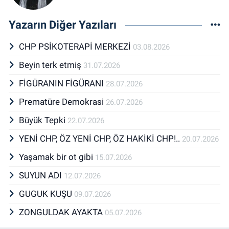
Yazarın Diğer Yazıları
CHP PSİKOTERAPİ MERKEZİ
03.08.2026
Beyin terk etmiş
31.07.2026
FİGÜRANIN FİGÜRANI
28.07.2026
Prematüre Demokrasi
26.07.2026
Büyük Tepki
22.07.2026
YENİ CHP, ÖZ YENİ CHP, ÖZ HAKİKİ CHP!..
20.07.2026
Yaşamak bir ot gibi
15.07.2026
SUYUN ADI
12.07.2026
GUGUK KUŞU
09.07.2026
ZONGULDAK AYAKTA
05.07.2026