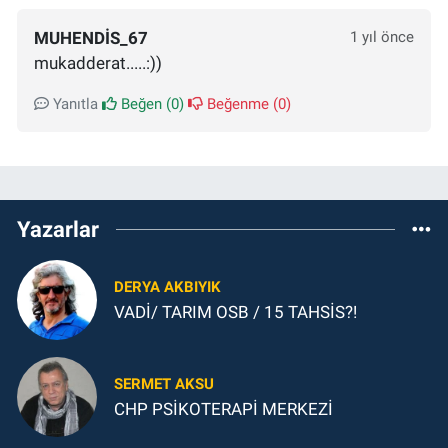
MUHENDIS_67
1 yıl önce
mukadderat.....:))
Yanıtla
Beğen (
0
)
Beğenme (
0
)
Yazarlar
DERYA AKBIYIK
VADİ/ TARIM OSB / 15 TAHSİS?!
SERMET AKSU
CHP PSİKOTERAPİ MERKEZİ