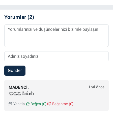
Yorumlar (2)
Gönder
MADENCI.
1 yıl önce
👏👏👏👍👍👍
Yanıtla
Beğen (
0
)
Beğenme (
0
)