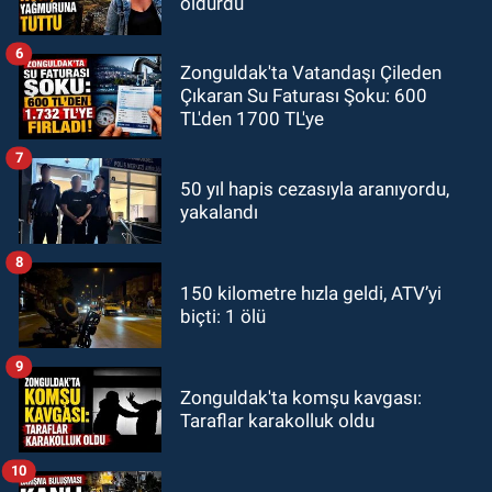
öldürdü
6
Zonguldak'ta Vatandaşı Çileden
Çıkaran Su Faturası Şoku: 600
TL'den 1700 TL'ye
7
50 yıl hapis cezasıyla aranıyordu,
yakalandı
8
150 kilometre hızla geldi, ATV’yi
biçti: 1 ölü
9
Zonguldak'ta komşu kavgası:
Taraflar karakolluk oldu
10