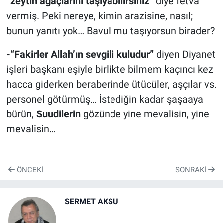
“zeytin ağaçlarını taşıyabilirsiniz”
diye fetva
vermiş. Peki nereye, kimin arazisine, nasıl;
bunun yanıtı yok… Bavul mu taşıyorsun birader?
-“Fakirler Allah’ın sevgili kuludur”
diyen Diyanet
işleri başkanı eşiyle birlikte bilmem kaçıncı kez
hacca giderken beraberinde ütücüler, aşçılar vs.
personel götürmüş… İstediğin kadar şaşaaya
bürün,
Suudilerin
gözünde yine mevalisin, yine
mevalisin…
ÖNCEKI
SONRAKI
SERMET AKSU