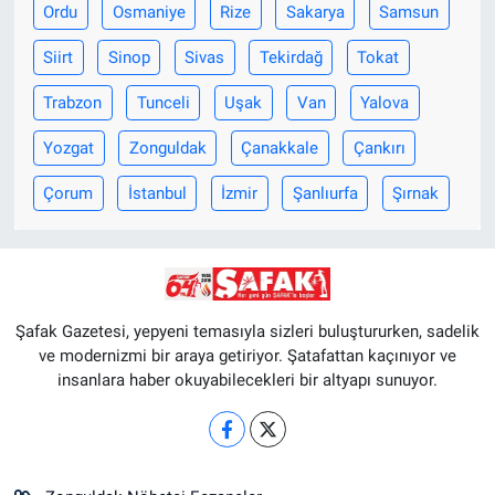
Ordu
Osmaniye
Rize
Sakarya
Samsun
Siirt
Sinop
Sivas
Tekirdağ
Tokat
Trabzon
Tunceli
Uşak
Van
Yalova
Yozgat
Zonguldak
Çanakkale
Çankırı
Çorum
İstanbul
İzmir
Şanlıurfa
Şırnak
Şafak Gazetesi, yepyeni temasıyla sizleri buluştururken, sadelik
ve modernizmi bir araya getiriyor. Şatafattan kaçınıyor ve
insanlara haber okuyabilecekleri bir altyapı sunuyor.