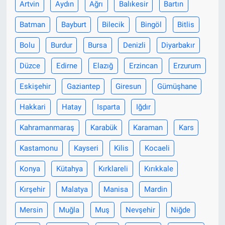
Artvin
Aydın
Ağrı
Balıkesir
Bartın
Batman
Bayburt
Bilecik
Bingöl
Bitlis
Bolu
Burdur
Bursa
Denizli
Diyarbakır
Düzce
Edirne
Elazığ
Erzincan
Erzurum
Eskişehir
Gaziantep
Giresun
Gümüşhane
Hakkari
Hatay
Isparta
Iğdır
Kahramanmaraş
Karabük
Karaman
Kars
Kastamonu
Kayseri
Kilis
Kocaeli
Konya
Kütahya
Kırklareli
Kırıkkale
Kırşehir
Malatya
Manisa
Mardin
Mersin
Muğla
Muş
Nevşehir
Niğde