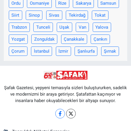
Ordu
Osmaniye
Rize
Sakarya
Samsun
Siirt
Sinop
Sivas
Tekirdağ
Tokat
Trabzon
Tunceli
Uşak
Van
Yalova
Yozgat
Zonguldak
Çanakkale
Çankırı
Çorum
İstanbul
İzmir
Şanlıurfa
Şırnak
Şafak Gazetesi, yepyeni temasıyla sizleri buluştururken, sadelik
ve modernizmi bir araya getiriyor. Şatafattan kaçınıyor ve
insanlara haber okuyabilecekleri bir altyapı sunuyor.