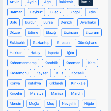
Artvin
Aydın
Ağrı
Balıkesir
Bartın
Batman
Bayburt
Bilecik
Bingöl
Bitlis
Bolu
Burdur
Bursa
Denizli
Diyarbakır
Düzce
Edirne
Elazığ
Erzincan
Erzurum
Eskişehir
Gaziantep
Giresun
Gümüşhane
Hakkari
Hatay
Isparta
Iğdır
Kahramanmaraş
Karabük
Karaman
Kars
Kastamonu
Kayseri
Kilis
Kocaeli
Konya
Kütahya
Kırklareli
Kırıkkale
Kırşehir
Malatya
Manisa
Mardin
Mersin
Muğla
Muş
Nevşehir
Niğde