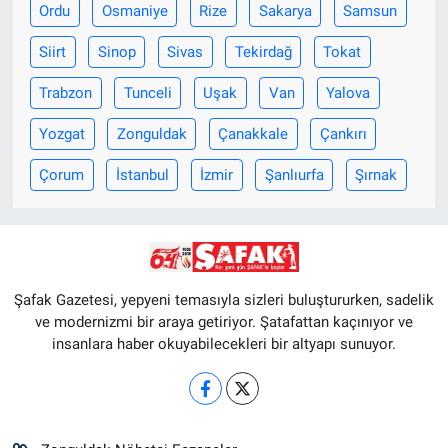
Ordu
Osmaniye
Rize
Sakarya
Samsun
Siirt
Sinop
Sivas
Tekirdağ
Tokat
Trabzon
Tunceli
Uşak
Van
Yalova
Yozgat
Zonguldak
Çanakkale
Çankırı
Çorum
İstanbul
İzmir
Şanlıurfa
Şırnak
Şafak Gazetesi, yepyeni temasıyla sizleri buluştururken, sadelik
ve modernizmi bir araya getiriyor. Şatafattan kaçınıyor ve
insanlara haber okuyabilecekleri bir altyapı sunuyor.