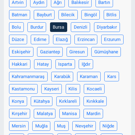
Artvin
Aydın
Ağrı
Balıkesir
Bartın
Batman
Bayburt
Bilecik
Bingöl
Bitlis
Bolu
Burdur
Bursa
Denizli
Diyarbakır
Düzce
Edirne
Elazığ
Erzincan
Erzurum
Eskişehir
Gaziantep
Giresun
Gümüşhane
Hakkari
Hatay
Isparta
Iğdır
Kahramanmaraş
Karabük
Karaman
Kars
Kastamonu
Kayseri
Kilis
Kocaeli
Konya
Kütahya
Kırklareli
Kırıkkale
Kırşehir
Malatya
Manisa
Mardin
Mersin
Muğla
Muş
Nevşehir
Niğde