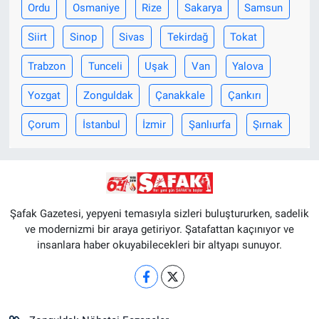
Ordu
Osmaniye
Rize
Sakarya
Samsun
Siirt
Sinop
Sivas
Tekirdağ
Tokat
Trabzon
Tunceli
Uşak
Van
Yalova
Yozgat
Zonguldak
Çanakkale
Çankırı
Çorum
İstanbul
İzmir
Şanlıurfa
Şırnak
Şafak Gazetesi, yepyeni temasıyla sizleri buluştururken, sadelik
ve modernizmi bir araya getiriyor. Şatafattan kaçınıyor ve
insanlara haber okuyabilecekleri bir altyapı sunuyor.