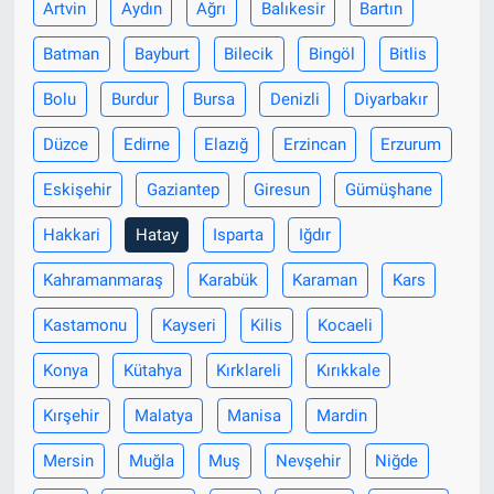
Artvin
Aydın
Ağrı
Balıkesir
Bartın
Batman
Bayburt
Bilecik
Bingöl
Bitlis
Bolu
Burdur
Bursa
Denizli
Diyarbakır
Düzce
Edirne
Elazığ
Erzincan
Erzurum
Eskişehir
Gaziantep
Giresun
Gümüşhane
Hakkari
Hatay
Isparta
Iğdır
Kahramanmaraş
Karabük
Karaman
Kars
Kastamonu
Kayseri
Kilis
Kocaeli
Konya
Kütahya
Kırklareli
Kırıkkale
Kırşehir
Malatya
Manisa
Mardin
Mersin
Muğla
Muş
Nevşehir
Niğde