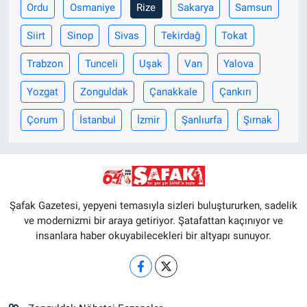
Ordu
Osmaniye
Rize
Sakarya
Samsun
Siirt
Sinop
Sivas
Tekirdağ
Tokat
Trabzon
Tunceli
Uşak
Van
Yalova
Yozgat
Zonguldak
Çanakkale
Çankırı
Çorum
İstanbul
İzmir
Şanlıurfa
Şırnak
Şafak Gazetesi, yepyeni temasıyla sizleri buluştururken, sadelik
ve modernizmi bir araya getiriyor. Şatafattan kaçınıyor ve
insanlara haber okuyabilecekleri bir altyapı sunuyor.