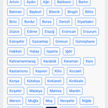
Artvin
Aydın
Ağrı
Balıkesir
Bartın
Batman
Bayburt
Bilecik
Bingöl
Bitlis
Bolu
Burdur
Bursa
Denizli
Diyarbakır
Düzce
Edirne
Elazığ
Erzincan
Erzurum
Eskişehir
Gaziantep
Giresun
Gümüşhane
Hakkari
Hatay
Isparta
Iğdır
Kahramanmaraş
Karabük
Karaman
Kars
Kastamonu
Kayseri
Kilis
Kocaeli
Konya
Kütahya
Kırklareli
Kırıkkale
Kırşehir
Malatya
Manisa
Mardin
Mersin
Muğla
Muş
Nevşehir
Niğde