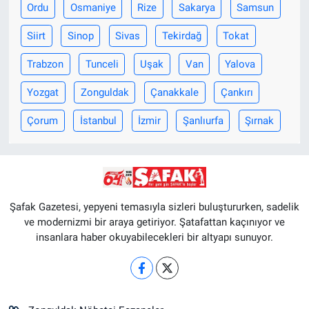
Ordu
Osmaniye
Rize
Sakarya
Samsun
Siirt
Sinop
Sivas
Tekirdağ
Tokat
Trabzon
Tunceli
Uşak
Van
Yalova
Yozgat
Zonguldak
Çanakkale
Çankırı
Çorum
İstanbul
İzmir
Şanlıurfa
Şırnak
Şafak Gazetesi, yepyeni temasıyla sizleri buluştururken, sadelik
ve modernizmi bir araya getiriyor. Şatafattan kaçınıyor ve
insanlara haber okuyabilecekleri bir altyapı sunuyor.