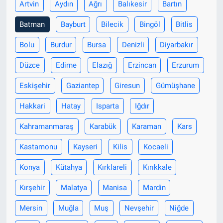
Artvin
Aydın
Ağrı
Balıkesir
Bartın
Batman
Bayburt
Bilecik
Bingöl
Bitlis
Bolu
Burdur
Bursa
Denizli
Diyarbakır
Düzce
Edirne
Elazığ
Erzincan
Erzurum
Eskişehir
Gaziantep
Giresun
Gümüşhane
Hakkari
Hatay
Isparta
Iğdır
Kahramanmaraş
Karabük
Karaman
Kars
Kastamonu
Kayseri
Kilis
Kocaeli
Konya
Kütahya
Kırklareli
Kırıkkale
Kırşehir
Malatya
Manisa
Mardin
Mersin
Muğla
Muş
Nevşehir
Niğde