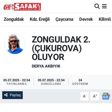
Zonguldak
Zonguldak Nöbetçi Eczaneler
Zonguldak
Kdz. Ereğli
Çaycuma
Devrek
Kilimli
Kdz. Ereğli
Zonguldak Hava Durumu
ZONGULDAK 2.
Çaycuma
Zonguldak Namaz Vakitleri
(ÇUKUROVA)
OLUYOR
Devrek
Zonguldak Trafik Yoğunluk Haritası
DERYA AKBIYIK
Kilimli
Süper Lig Puan Durumu ve Fikstür
05.07.2025 - 22:54
05.07.2025 - 22:54
24
Asayiş
Tüm Manşetler
YAYINLANMA
GÜNCELLEME
GÖSTERIM
Paylaş
Spor
Son Dakika Haberleri
-
+
A
A
Resmi İlan
Haber Arşivi