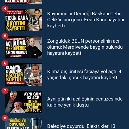
4
Kuyumcular Derneği Başkanı Çetin
Çelik'in acı günü: Ersin Kara hayatını
kaybetti
5
Zonguldak BEUN personelinin acı
ölümü: Merdivende baygın bulundu
hayatını kaybetti
6
Klima dış ünitesi faciaya yol açtı: 4
yaşındaki çocuk hayatını kaybetti
7
Aynı gün iki acı! Eşinin cenazesinde
kalbine yenik düştü
8
Belediye duyurdu: Elektrikler 13