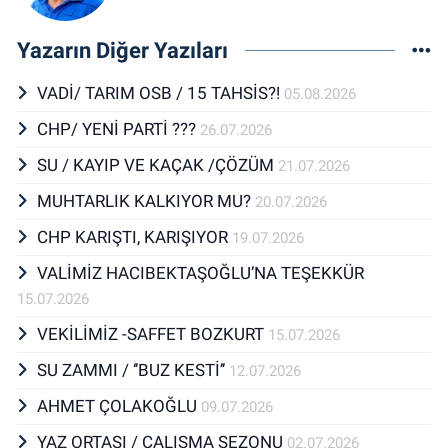
Yazarın Diğer Yazıları
VADİ/ TARIM OSB / 15 TAHSİS?!
05.08.2026
CHP/ YENİ PARTİ ???
26.07.2026
SU / KAYIP VE KAÇAK /ÇÖZÜM
21.07.2026
MUHTARLIK KALKIYOR MU?
20.07.2026
CHP KARIŞTI, KARIŞIYOR
19.07.2026
VALİMİZ HACIBEKTAŞOĞLU’NA TEŞEKKÜR
15.07.2026
VEKİLİMİZ -SAFFET BOZKURT
15.07.2026
SU ZAMMI / ‘’BUZ KESTİ’’
12.07.2026
AHMET ÇOLAKOĞLU
09.07.2026
YAZ ORTASI / ÇALIŞMA SEZONU
02.07.2026