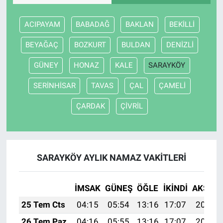
ACIPAYAM
BABADAĞ
BAKLAN
BEKİLLİ
BEYAĞAÇ
BOZKURT
BULDAN
DENİZLİ
GÜNEY
HONAZ
KALE
SARAYKÖY
SERİNHİSAR
TAVAS
ÇAL
ÇAMELİ
ÇARDAK
ÇİVRİL
SARAYKÖY AYLIK NAMAZ VAKITLERI
İMSAK
GÜNEŞ
ÖĞLE
İKINDI
AKŞAM
25 Tem Cts
04:15
05:54
13:16
17:07
20:27
26 Tem Paz
04:16
05:55
13:16
17:07
20:27