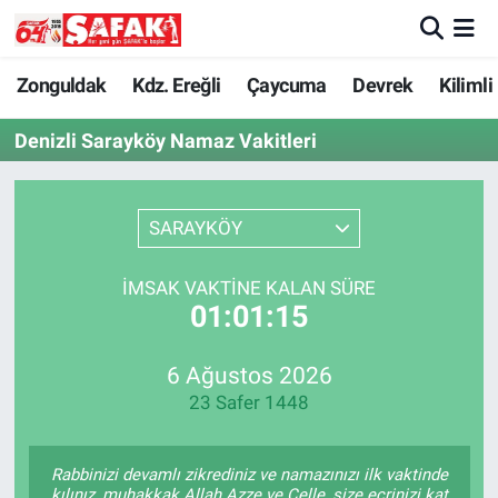
Zonguldak
Zonguldak Nöbetçi Eczaneler
Zonguldak
Kdz. Ereğli
Çaycuma
Devrek
Kilimli
Denizli Sarayköy Namaz Vakitleri
Kdz. Ereğli
Zonguldak Hava Durumu
Çaycuma
Zonguldak Namaz Vakitleri
SARAYKÖY
Devrek
Zonguldak Trafik Yoğunluk Haritası
İMSAK VAKTINE KALAN SÜRE
01:01:15
Kilimli
Süper Lig Puan Durumu ve Fikstür
Asayiş
Tüm Manşetler
6 Ağustos 2026
23 Safer 1448
Spor
Son Dakika Haberleri
Rabbinizi devamlı zikrediniz ve namazınızı ilk vaktinde
Resmi İlan
Haber Arşivi
kılınız, muhakkak Allah Azze ve Celle, size ecrinizi kat