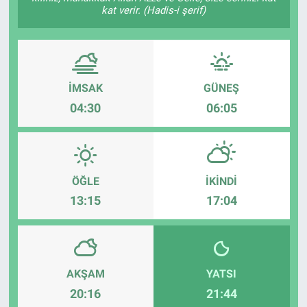
kat verir. (Hadis-i şerif)
İMSAK
GÜNEŞ
04:30
06:05
ÖĞLE
İKINDI
13:15
17:04
AKŞAM
YATSI
20:16
21:44