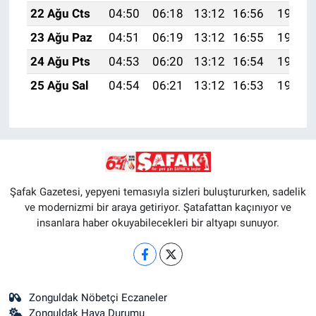
22 Ağu Cts
04:50
06:18
13:12
16:56
19:56
23 Ağu Paz
04:51
06:19
13:12
16:55
19:55
24 Ağu Pts
04:53
06:20
13:12
16:54
19:54
25 Ağu Sal
04:54
06:21
13:12
16:53
19:52
Şafak Gazetesi, yepyeni temasıyla sizleri buluştururken, sadelik
ve modernizmi bir araya getiriyor. Şatafattan kaçınıyor ve
insanlara haber okuyabilecekleri bir altyapı sunuyor.
Zonguldak Nöbetçi Eczaneler
Zonguldak Hava Durumu