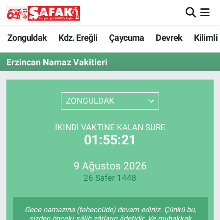
Zonguldak
Zonguldak Nöbetçi Eczaneler
Zonguldak
Kdz. Ereğli
Çaycuma
Devrek
Kilimli
Erzincan Namaz Vakitleri
Kdz. Ereğli
Zonguldak Hava Durumu
Çaycuma
Zonguldak Namaz Vakitleri
ZONGULDAK
Devrek
Zonguldak Trafik Yoğunluk Haritası
İKINDI VAKTINE KALAN SÜRE
01:55:21
Kilimli
Süper Lig Puan Durumu ve Fikstür
Asayiş
Tüm Manşetler
9 Ağustos 2026
26 Safer 1448
Spor
Son Dakika Haberleri
Gece namazına (teheccüde) devam ediniz. Çünkü bu,
Resmi İlan
Haber Arşivi
sizden önceki sâlih zâtların âdetidir. Ve muhakkak