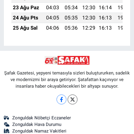
23 Ağu Paz
04:03
05:34
12:30
16:14
19:15
24 Ağu Pts
04:05
05:35
12:30
16:13
19:14
25 Ağu Sal
04:06
05:36
12:29
16:13
19:12
Şafak Gazetesi, yepyeni temasıyla sizleri buluştururken, sadelik
ve modernizmi bir araya getiriyor. Şatafattan kaçınıyor ve
insanlara haber okuyabilecekleri bir altyapı sunuyor.
Zonguldak Nöbetçi Eczaneler
Zonguldak Hava Durumu
Zonguldak Namaz Vakitleri