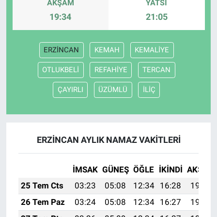
AKŞAM
YATSI
19:34
21:05
ERZİNCAN
KEMAH
KEMALİYE
OTLUKBELİ
REFAHİYE
TERCAN
ÇAYIRLI
ÜZÜMLÜ
İLİÇ
ERZİNCAN AYLIK NAMAZ VAKITLERI
İMSAK
GÜNEŞ
ÖĞLE
İKINDI
AKŞAM
25 Tem Cts
03:23
05:08
12:34
16:28
19:50
26 Tem Paz
03:24
05:08
12:34
16:27
19:49