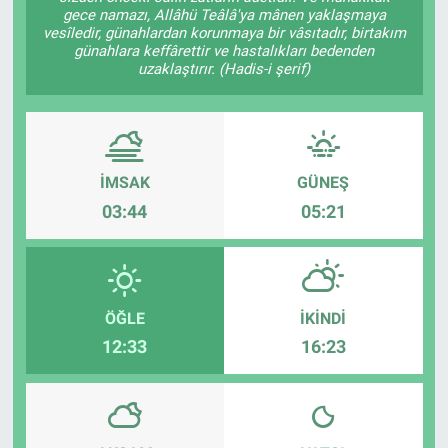
gece namazı, Allâhü Teâlâ'ya mânen yaklaşmaya
vesîledir, günahlardan korunmaya bir vâsıtadır, birtakım
günahlara keffârettir ve hastalıkları bedenden
uzaklaştırır. (Hadis-i şerif)
İMSAK
GÜNEŞ
03:44
05:21
ÖĞLE
İKINDI
12:33
16:23