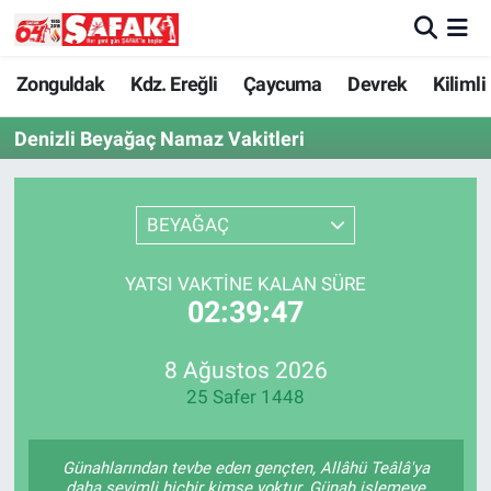
Zonguldak
Zonguldak Nöbetçi Eczaneler
Zonguldak
Kdz. Ereğli
Çaycuma
Devrek
Kilimli
Denizli Beyağaç Namaz Vakitleri
Kdz. Ereğli
Zonguldak Hava Durumu
Çaycuma
Zonguldak Namaz Vakitleri
BEYAĞAÇ
Devrek
Zonguldak Trafik Yoğunluk Haritası
YATSI VAKTINE KALAN SÜRE
02:39:47
Kilimli
Süper Lig Puan Durumu ve Fikstür
Asayiş
Tüm Manşetler
8 Ağustos 2026
25 Safer 1448
Spor
Son Dakika Haberleri
Günahlarından tevbe eden gençten, Allâhü Teâlâ'ya
Resmi İlan
Haber Arşivi
daha sevimli hiçbir kimse yoktur. Günah işlemeye