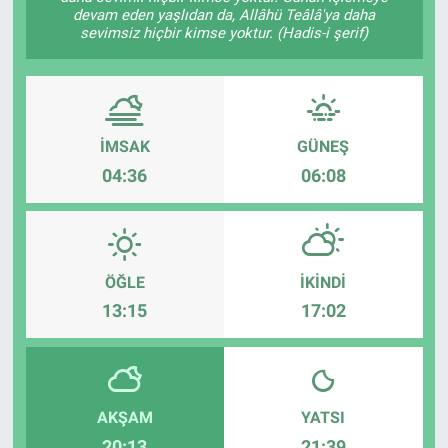
devam eden yaşlıdan da, Allâhü Teâlâ'ya daha
sevimsiz hiçbir kimse yoktur. (Hadis-i şerif)
İMSAK
GÜNEŞ
04:36
06:08
ÖĞLE
İKINDI
13:15
17:02
AKŞAM
YATSI
20:13
21:39