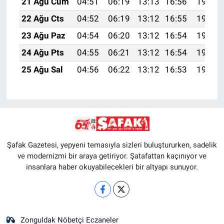
21 Ağu Cum
04:51
06:19
13:13
16:56
19:57
22 Ağu Cts
04:52
06:19
13:12
16:55
19:55
23 Ağu Paz
04:54
06:20
13:12
16:54
19:54
24 Ağu Pts
04:55
06:21
13:12
16:54
19:53
25 Ağu Sal
04:56
06:22
13:12
16:53
19:51
Şafak Gazetesi, yepyeni temasıyla sizleri buluştururken, sadelik
ve modernizmi bir araya getiriyor. Şatafattan kaçınıyor ve
insanlara haber okuyabilecekleri bir altyapı sunuyor.
Zonguldak Nöbetçi Eczaneler