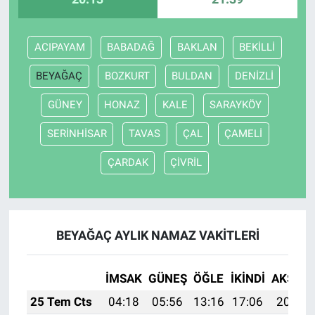
ACIPAYAM
BABADAĞ
BAKLAN
BEKİLLİ
BEYAĞAÇ
BOZKURT
BULDAN
DENİZLİ
GÜNEY
HONAZ
KALE
SARAYKÖY
SERİNHİSAR
TAVAS
ÇAL
ÇAMELİ
ÇARDAK
ÇİVRİL
BEYAĞAÇ AYLIK NAMAZ VAKITLERI
İMSAK
GÜNEŞ
ÖĞLE
İKINDI
AKŞAM
25 Tem Cts
04:18
05:56
13:16
17:06
20:26