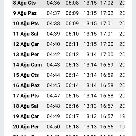
8 Ağu Cts
04:36
06:08
13:15
17:02
20:13
9 Ağu Paz
04:37
06:09
13:15
17:02
20:12
10 Ağu Pts
04:38
06:09
13:15
17:01
20:10
11 Ağu Sal
04:39
06:10
13:15
17:01
20:09
12 Ağu Çar
04:40
06:11
13:15
17:00
20:08
13 Ağu Per
04:42
06:12
13:14
17:00
20:07
14 Ağu Cum
04:43
06:13
13:14
16:59
20:06
15 Ağu Cts
04:44
06:14
13:14
16:59
20:04
16 Ağu Paz
04:45
06:14
13:14
16:58
20:03
17 Ağu Pts
04:47
06:15
13:14
16:58
20:02
18 Ağu Sal
04:48
06:16
13:13
16:57
20:01
19 Ağu Çar
04:49
06:17
13:13
16:57
19:59
20 Ağu Per
04:50
06:18
13:13
16:56
19:58