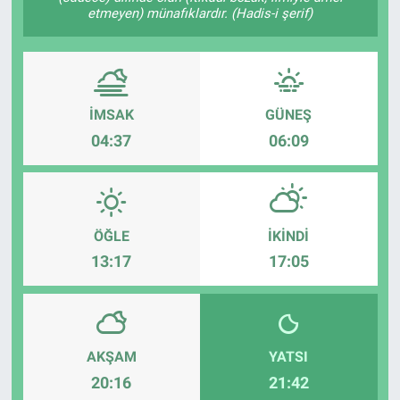
etmeyen) münafıklardır. (Hadis-i şerif)
İMSAK
GÜNEŞ
04:37
06:09
ÖĞLE
İKINDI
13:17
17:05
AKŞAM
YATSI
20:16
21:42