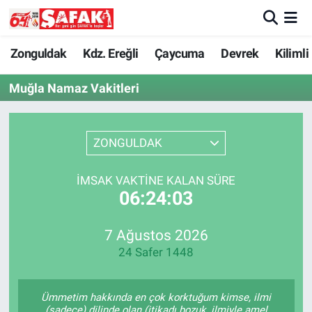
Zonguldak
Zonguldak Nöbetçi Eczaneler
Zonguldak
Kdz. Ereğli
Çaycuma
Devrek
Kilimli
Muğla Namaz Vakitleri
Kdz. Ereğli
Zonguldak Hava Durumu
Çaycuma
Zonguldak Namaz Vakitleri
ZONGULDAK
Devrek
Zonguldak Trafik Yoğunluk Haritası
İMSAK VAKTINE KALAN SÜRE
06:24:03
Kilimli
Süper Lig Puan Durumu ve Fikstür
Asayiş
Tüm Manşetler
7 Ağustos 2026
24 Safer 1448
Spor
Son Dakika Haberleri
Ümmetim hakkında en çok korktuğum kimse, ilmi
Resmi İlan
Haber Arşivi
(sadece) dilinde olan (itikadı bozuk, ilmiyle amel