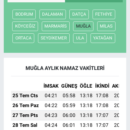
BODRUM
DALAMAN
DATÇA
FETHİYE
KÖYCEĞİZ
MARMARİS
MUĞLA
MİLAS
ORTACA
SEYDİKEMER
ULA
YATAĞAN
MUĞLA AYLIK NAMAZ VAKITLERI
İMSAK
GÜNEŞ
ÖĞLE
İKINDI
AKŞAM
25 Tem Cts
04:21
05:58
13:18
17:08
20:28
26 Tem Paz
04:22
05:59
13:18
17:08
20:27
27 Tem Pts
04:23
06:00
13:18
17:07
20:26
28 Tem Sal
04:24
06:01
13:18
17:07
20:25