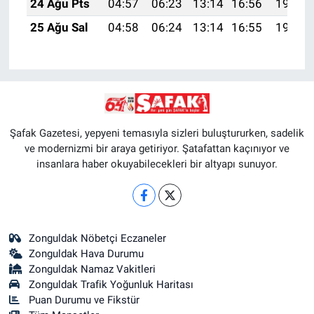
24 Ağu Pts
04:57
06:23
13:14
16:56
19:55
25 Ağu Sal
04:58
06:24
13:14
16:55
19:54
Şafak Gazetesi, yepyeni temasıyla sizleri buluştururken, sadelik
ve modernizmi bir araya getiriyor. Şatafattan kaçınıyor ve
insanlara haber okuyabilecekleri bir altyapı sunuyor.
Zonguldak Nöbetçi Eczaneler
Zonguldak Hava Durumu
Zonguldak Namaz Vakitleri
Zonguldak Trafik Yoğunluk Haritası
Puan Durumu ve Fikstür