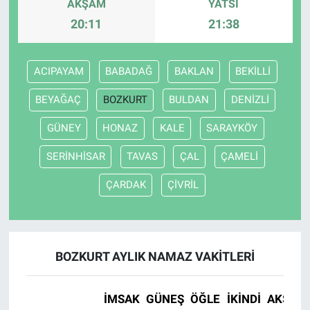
AKŞAM
YATSI
20:11
21:38
ACIPAYAM
BABADAĞ
BAKLAN
BEKİLLİ
BEYAĞAÇ
BOZKURT
BULDAN
DENİZLİ
GÜNEY
HONAZ
KALE
SARAYKÖY
SERİNHİSAR
TAVAS
ÇAL
ÇAMELİ
ÇARDAK
ÇİVRİL
BOZKURT AYLIK NAMAZ VAKITLERI
İMSAK
GÜNEŞ
ÖĞLE
İKINDI
AKŞAM