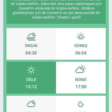
bir köşke kefilim. Şaka bile olsa yalan söylemeyen için
Cennet'in ortasında bir köşke kefilim. Ahlâkını
güzelleştiren için de Cennet'in en üst derecesinde bir
köşke kefilim." (Hadis-i şerif)
İMSAK
GÜNEŞ
04:30
06:04
ÖĞLE
İKINDI
13:12
17:00