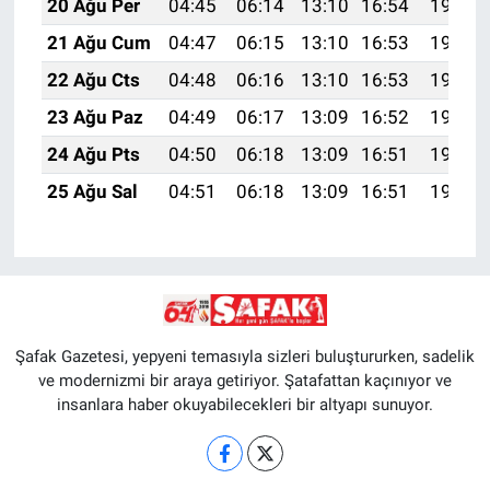
20 Ağu Per
04:45
06:14
13:10
16:54
19:56
21 Ağu Cum
04:47
06:15
13:10
16:53
19:55
22 Ağu Cts
04:48
06:16
13:10
16:53
19:53
23 Ağu Paz
04:49
06:17
13:09
16:52
19:52
24 Ağu Pts
04:50
06:18
13:09
16:51
19:51
25 Ağu Sal
04:51
06:18
13:09
16:51
19:49
Şafak Gazetesi, yepyeni temasıyla sizleri buluştururken, sadelik
ve modernizmi bir araya getiriyor. Şatafattan kaçınıyor ve
insanlara haber okuyabilecekleri bir altyapı sunuyor.