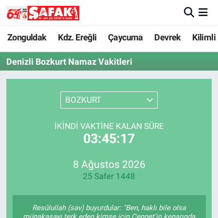
Zonguldak
Zonguldak Nöbetçi Eczaneler
Zonguldak
Kdz. Ereğli
Çaycuma
Devrek
Kilimli
Denizli Bozkurt Namaz Vakitleri
Kdz. Ereğli
Zonguldak Hava Durumu
Çaycuma
Zonguldak Namaz Vakitleri
BOZKURT
Devrek
Zonguldak Trafik Yoğunluk Haritası
İKINDI VAKTINE KALAN SÜRE
03:45:17
Kilimli
Süper Lig Puan Durumu ve Fikstür
Asayiş
Tüm Manşetler
8 Ağustos 2026
25 Safer 1448
Spor
Son Dakika Haberleri
Resûlullah (sav) buyurdular: "Ben, haklı bile olsa
Resmi İlan
Haber Arşivi
münakaşayı terk eden kimse için Cennet'in kenarında