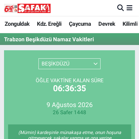
Zonguldak
Zonguldak Nöbetçi Eczaneler
Zonguldak
Kdz. Ereğli
Çaycuma
Devrek
Kilimli
Trabzon Beşikdüzü Namaz Vakitleri
Kdz. Ereğli
Zonguldak Hava Durumu
Çaycuma
Zonguldak Namaz Vakitleri
BEŞİKDÜZÜ
Devrek
Zonguldak Trafik Yoğunluk Haritası
ÖĞLE VAKTINE KALAN SÜRE
06:36:35
Kilimli
Süper Lig Puan Durumu ve Fikstür
Asayiş
Tüm Manşetler
9 Ağustos 2026
26 Safer 1448
Spor
Son Dakika Haberleri
(Mümin) kardeşinle münakaşa etme, onun hoşuna
Resmi İlan
Haber Arşivi
gitmeyecek şakalar yapma ve ona yerine