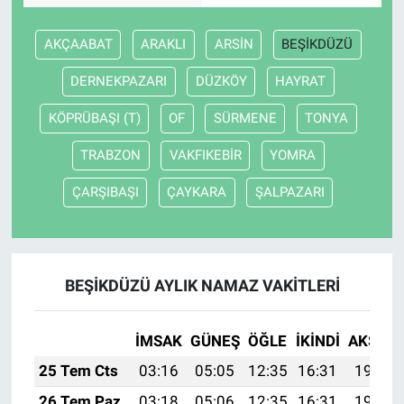
AKÇAABAT
ARAKLI
ARSİN
BEŞİKDÜZÜ
DERNEKPAZARI
DÜZKÖY
HAYRAT
KÖPRÜBAŞI (T)
OF
SÜRMENE
TONYA
TRABZON
VAKFIKEBİR
YOMRA
ÇARŞIBAŞI
ÇAYKARA
ŞALPAZARI
BEŞİKDÜZÜ AYLIK NAMAZ VAKITLERI
İMSAK
GÜNEŞ
ÖĞLE
İKINDI
AKŞAM
25 Tem Cts
03:16
05:05
12:35
16:31
19:54
26 Tem Paz
03:18
05:06
12:35
16:31
19:53