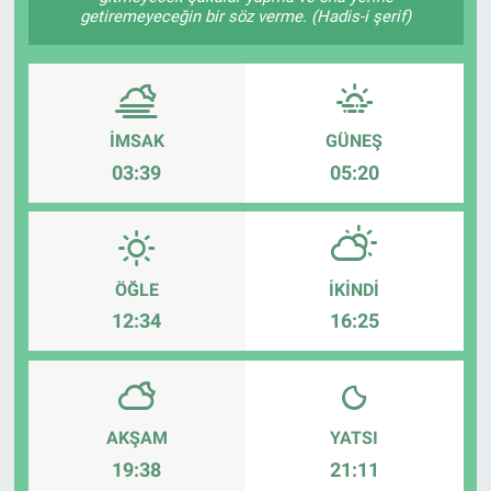
getiremeyeceğin bir söz verme. (Hadis-i şerif)
İMSAK
GÜNEŞ
03:39
05:20
ÖĞLE
İKINDI
12:34
16:25
AKŞAM
YATSI
19:38
21:11