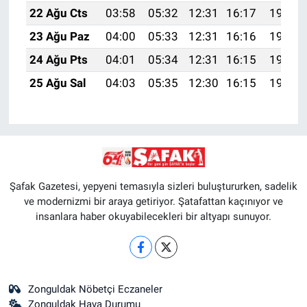
22 Ağu Cts
03:58
05:32
12:31
16:17
19:20
23 Ağu Paz
04:00
05:33
12:31
16:16
19:18
24 Ağu Pts
04:01
05:34
12:31
16:15
19:17
25 Ağu Sal
04:03
05:35
12:30
16:15
19:15
Şafak Gazetesi, yepyeni temasıyla sizleri buluştururken, sadelik
ve modernizmi bir araya getiriyor. Şatafattan kaçınıyor ve
insanlara haber okuyabilecekleri bir altyapı sunuyor.
Zonguldak Nöbetçi Eczaneler
Zonguldak Hava Durumu