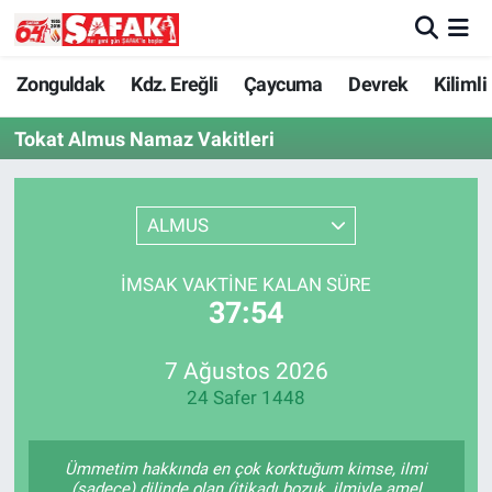
Zonguldak
Zonguldak Nöbetçi Eczaneler
Zonguldak
Kdz. Ereğli
Çaycuma
Devrek
Kilimli
Tokat Almus Namaz Vakitleri
Kdz. Ereğli
Zonguldak Hava Durumu
Çaycuma
Zonguldak Namaz Vakitleri
ALMUS
Devrek
Zonguldak Trafik Yoğunluk Haritası
İMSAK VAKTINE KALAN SÜRE
37:54
Kilimli
Süper Lig Puan Durumu ve Fikstür
Asayiş
Tüm Manşetler
7 Ağustos 2026
24 Safer 1448
Spor
Son Dakika Haberleri
Ümmetim hakkında en çok korktuğum kimse, ilmi
Resmi İlan
Haber Arşivi
(sadece) dilinde olan (itikadı bozuk, ilmiyle amel