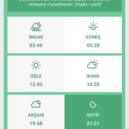
etmeyen) münafıklardır. (Hadis-i şerif)
İMSAK
GÜNEŞ
03:49
05:28
ÖĞLE
İKINDI
12:43
16:35
AKŞAM
YATSI
19:48
21:21