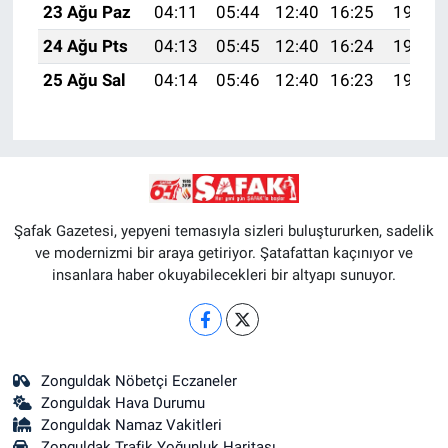
23 Ağu Paz
04:11
05:44
12:40
16:25
19:27
24 Ağu Pts
04:13
05:45
12:40
16:24
19:25
25 Ağu Sal
04:14
05:46
12:40
16:23
19:24
Şafak Gazetesi, yepyeni temasıyla sizleri buluştururken, sadelik
ve modernizmi bir araya getiriyor. Şatafattan kaçınıyor ve
insanlara haber okuyabilecekleri bir altyapı sunuyor.
Zonguldak Nöbetçi Eczaneler
Zonguldak Hava Durumu
Zonguldak Namaz Vakitleri
Zonguldak Trafik Yoğunluk Haritası