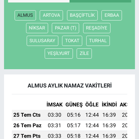
ALMUS
ARTOVA
BAŞÇİFTLİK
ERBAA
NİKSAR
PAZAR (T)
REŞADİYE
SULUSARAY
TOKAT
TURHAL
YEŞİLYURT
ZİLE
ALMUS AYLIK NAMAZ VAKITLERI
İMSAK
GÜNEŞ
ÖĞLE
İKINDI
AKŞAM
25 Tem Cts
03:30
05:16
12:44
16:39
20:02
26 Tem Paz
03:31
05:17
12:44
16:39
20:01
27 Tem Pts
03:33
05:18
12:44
16:39
20:00