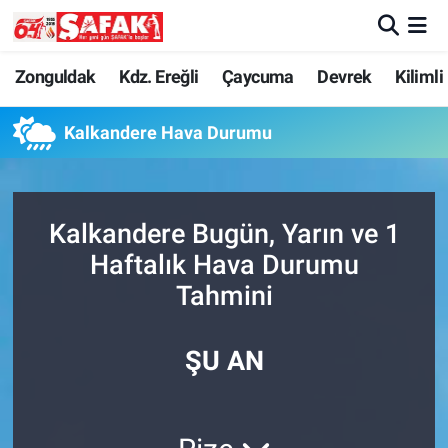
Zonguldak
Zonguldak Nöbetçi Eczaneler
Zonguldak
Kdz. Ereğli
Çaycuma
Devrek
Kilimli
Kdz. Ereğli
Zonguldak Hava Durumu
Kalkandere Hava Durumu
Çaycuma
Zonguldak Namaz Vakitleri
Kalkandere Bugün, Yarın ve 1
Devrek
Zonguldak Trafik Yoğunluk Haritası
Haftalık Hava Durumu
Kilimli
Süper Lig Puan Durumu ve Fikstür
Tahmini
Asayiş
Tüm Manşetler
ŞU AN
Spor
Son Dakika Haberleri
Resmi İlan
Haber Arşivi