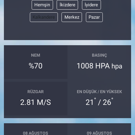
Hemşin
İkizdere
İyidere
Kalkandere
Merkez
Pazar
NEM
BASINÇ
%70
1008 HPA
hpa
RÜZGAR
EN DÜŞÜK / EN YÜKSEK
°
°
2.81 M/S
21
/ 26
08 AĞUSTOS
09 AĞUSTOS