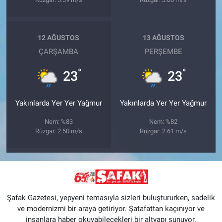
12 AĞUSTOS
13 AĞUSTOS
ÇARŞAMBA
PERŞEMBE
°
°
23
23
Yakınlarda Yer Yer Yağmur
Yakınlarda Yer Yer Yağmur
Nem: %83
Nem: %82
Rüzgar: 2.50 m/s
Rüzgar: 2.61 m/s
Şafak Gazetesi, yepyeni temasıyla sizleri buluştururken, sadelik
ve modernizmi bir araya getiriyor. Şatafattan kaçınıyor ve
insanlara haber okuyabilecekleri bir altyapı sunuyor.