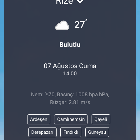
Rize
°
27
Bulutlu
07 Ağustos Cuma
14:00
Nem: %70, Basınç: 1008 hpa hPa,
Rüzgar: 2.81 m/s
Ardeşen
Çamlıhemşin
Çayeli
Derepazarı
Fındıklı
Güneysu