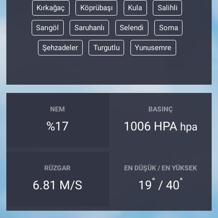
Kırkağaç
Köprübaşı
Kula
Salihli
Sarıgöl
Saruhanlı
Selendi
Soma
Şehzadeler
Turgutlu
Yunusemre
NEM
BASINÇ
%17
1006 HPA
hpa
RÜZGAR
EN DÜŞÜK / EN YÜKSEK
°
°
6.81 M/S
19
/ 40