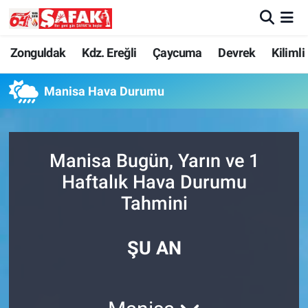
Zonguldak
Zonguldak Nöbetçi Eczaneler
Zonguldak
Kdz. Ereğli
Çaycuma
Devrek
Kilimli
Kdz. Ereğli
Zonguldak Hava Durumu
Manisa Hava Durumu
Çaycuma
Zonguldak Namaz Vakitleri
Manisa Bugün, Yarın ve 1
Devrek
Zonguldak Trafik Yoğunluk Haritası
Haftalık Hava Durumu
Kilimli
Süper Lig Puan Durumu ve Fikstür
Tahmini
Asayiş
Tüm Manşetler
ŞU AN
Spor
Son Dakika Haberleri
Resmi İlan
Haber Arşivi