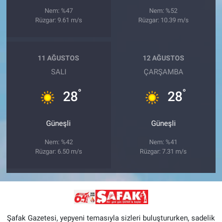
Nem: %47
Nem: %52
Rüzgar: 9.61 m/s
Rüzgar: 10.39 m/s
11 AĞUSTOS
12 AĞUSTOS
SALI
ÇARŞAMBA
°
°
28
28
Güneşli
Güneşli
Nem: %42
Nem: %41
Rüzgar: 6.50 m/s
Rüzgar: 7.31 m/s
Şafak Gazetesi, yepyeni temasıyla sizleri buluştururken, sadelik