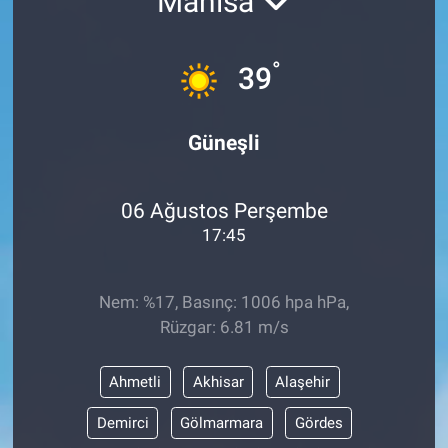
Manisa
°
39
Güneşli
06 Ağustos Perşembe
17:45
Nem: %17, Basınç: 1006 hpa hPa,
Rüzgar: 6.81 m/s
Ahmetli
Akhisar
Alaşehir
Demirci
Gölmarmara
Gördes