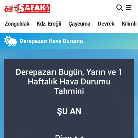
Zonguldak
Zonguldak Nöbetçi Eczaneler
Zonguldak
Kdz. Ereğli
Çaycuma
Devrek
Kilimli
Kdz. Ereğli
Zonguldak Hava Durumu
Derepazarı Hava Durumu
Çaycuma
Zonguldak Namaz Vakitleri
Derepazarı Bugün, Yarın ve 1
Devrek
Zonguldak Trafik Yoğunluk Haritası
Haftalık Hava Durumu
Kilimli
Süper Lig Puan Durumu ve Fikstür
Tahmini
Asayiş
Tüm Manşetler
ŞU AN
Spor
Son Dakika Haberleri
Resmi İlan
Haber Arşivi