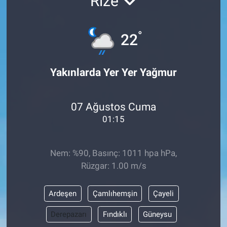
Rize
°
22
Yakınlarda Yer Yer Yağmur
07 Ağustos Cuma
01:15
Nem: %90, Basınç: 1011 hpa hPa,
Rüzgar: 1.00 m/s
Ardeşen
Çamlıhemşin
Çayeli
Derepazarı
Fındıklı
Güneysu