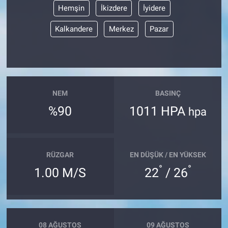
Hemşin
İkizdere
İyidere
Kalkandere
Merkez
Pazar
NEM
BASINÇ
%90
1011 HPA
hpa
RÜZGAR
EN DÜŞÜK / EN YÜKSEK
°
°
1.00 M/S
22
/ 26
08 AĞUSTOS
09 AĞUSTOS