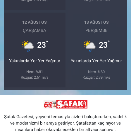
12 AĞUSTOS
13 AĞUSTOS
ÇARŞAMBA
PERŞEMBE
°
°
23
23
Yakınlarda Yer Yer Yağmur
Yakınlarda Yer Yer Yağmur
Nem: %81
Nem: %80
Rüzgar: 2.61 m/s
Rüzgar: 2.39 m/s
Şafak Gazetesi, yepyeni temasıyla sizleri buluştururken, sadelik
ve modernizmi bir araya getiriyor. Şatafattan kaçınıyor ve
insanlara haber okuyabilecekleri bir altyapı sunuyor.