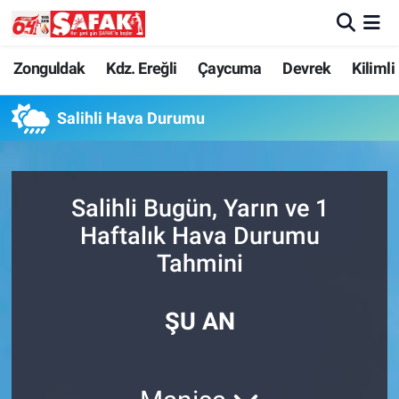
Zonguldak
Zonguldak Nöbetçi Eczaneler
Zonguldak
Kdz. Ereğli
Çaycuma
Devrek
Kilimli
Kdz. Ereğli
Zonguldak Hava Durumu
Salihli Hava Durumu
Çaycuma
Zonguldak Namaz Vakitleri
Salihli Bugün, Yarın ve 1
Devrek
Zonguldak Trafik Yoğunluk Haritası
Haftalık Hava Durumu
Kilimli
Süper Lig Puan Durumu ve Fikstür
Tahmini
Asayiş
Tüm Manşetler
ŞU AN
Spor
Son Dakika Haberleri
Resmi İlan
Haber Arşivi