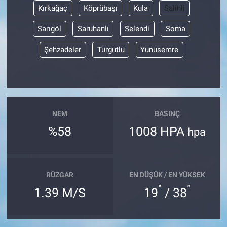
Kırkağaç
Köprübaşı
Kula
Salihli
Sarıgöl
Saruhanlı
Selendi
Soma
Şehzadeler
Turgutlu
Yunusemre
NEM
BASINÇ
%58
1008 HPA
hpa
RÜZGAR
EN DÜŞÜK / EN YÜKSEK
°
°
1.39 M/S
19
/ 38