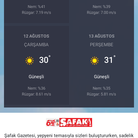
Nem: %41
Nem: %39
Rüzgar: 7.19 m/s
Rüzgar: 7.00 m/s
12 AĞUSTOS
13 AĞUSTOS
ÇARŞAMBA
PERŞEMBE
°
°
30
31
Güneşli
Güneşli
Nem: %36
Nem: %35
Rüzgar: 8.61 m/s
Rüzgar: 5.81 m/s
Şafak Gazetesi, yepyeni temasıyla sizleri buluştururken, sadelik