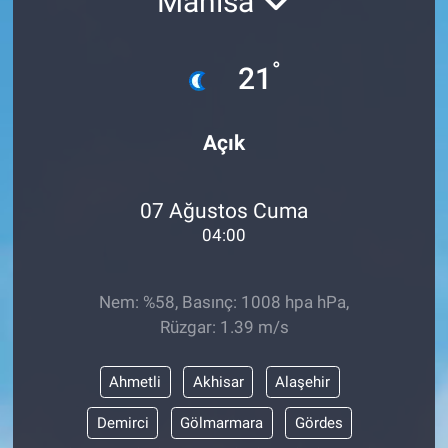
Manisa
°
21
Açık
07 Ağustos Cuma
04:00
Nem: %58, Basınç: 1008 hpa hPa,
Rüzgar: 1.39 m/s
Ahmetli
Akhisar
Alaşehir
Demirci
Gölmarmara
Gördes