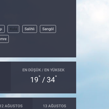
şı
Kula
Salihli
Sarıgöl
emre
EN DÜŞÜK / EN YÜKSEK
°
°
19
/ 34
12 AĞUSTOS
13 AĞUSTOS