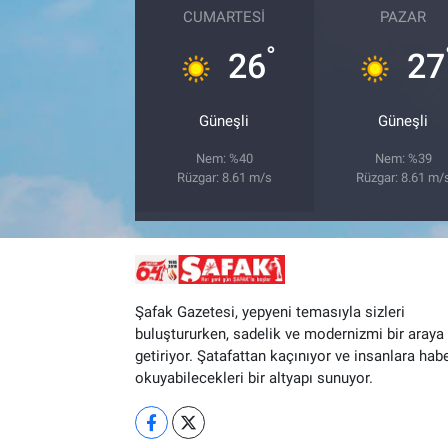
CUMARTESI
PAZAR
°
26
27
Güneşli
Güneşli
Nem: %40
Nem: %39
Rüzgar: 8.61 m/s
Rüzgar: 8.61 m/
Şafak Gazetesi, yepyeni temasıyla sizleri
buluştururken, sadelik ve modernizmi bir araya
getiriyor. Şatafattan kaçınıyor ve insanlara hab
okuyabilecekleri bir altyapı sunuyor.