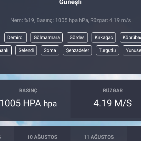
Güneşli
Nem: %19, Basınç: 1005 hpa hPa, Rüzgar: 4.19 m/s
Demirci
Gölmarmara
Gördes
Kırkağaç
Köprüba
anlı
Selendi
Soma
Şehzadeler
Turgutlu
Yunus
BASINÇ
RÜZGAR
1005 HPA
4.19 M/S
hpa
S
10 AĞUSTOS
11 AĞUSTOS