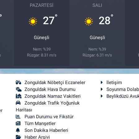
PAZARTESI
SALI
°
°
°
27
28
Güneşli
Güneşli
Nem: %39
Nem: %39
s
Rüzgar: 8.31 m/s
Rüzgar: 6.31 m/s
Zonguldak Nöbetçi Eczaneler
İletişim
Zonguldak Hava Durumu
Soyunma Dolab
Zonguldak Namaz Vakitleri
Beylikdüzü Avu
Zonguldak Trafik Yoğunluk
Haritası
er
Puan Durumu ve Fikstür
Tüm Manşetler
Son Dakika Haberleri
Haber Arşivi