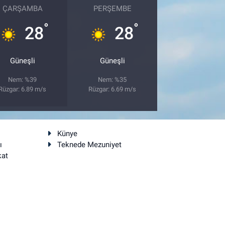
ÇARŞAMBA
PERŞEMBE
°
°
28
28
Güneşli
Güneşli
Nem: %39
Nem: %35
Rüzgar: 6.89 m/s
Rüzgar: 6.69 m/s
Künye
ı
Teknede Mezuniyet
kat