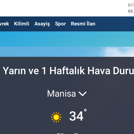
BI
65
DO
vrek
Kilimli
Asayiş
Spor
Resmi İlan
47
EU
55
ST
64
GR
66
Bİ
 Yarın ve 1 Haftalık Hava Du
13
Manisa
°
34