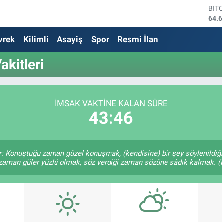
BIT
64.
DO
vrek
Kilimli
Asayiş
Spor
Resmi İlan
47,
EU
55,
kitleri
STE
64,
GRA
650
İMSAK VAKTINE KALAN SÜRE
BİS
43:46
13.
r: Konuştuğu zaman güzel konuşmak, (kendisine) bir şey söylenildiği
 zaman güler yüzlü olmak, söz verdiği zaman sözüne sâdık kalmak. (H