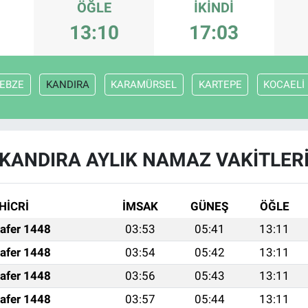
ÖĞLE
İKINDI
13:10
17:03
EBZE
KANDIRA
KARAMÜRSEL
KARTEPE
KOCAELİ
KANDIRA AYLIK NAMAZ VAKITLER
HİCRİ
İMSAK
GÜNEŞ
ÖĞLE
afer 1448
03:53
05:41
13:11
afer 1448
03:54
05:42
13:11
afer 1448
03:56
05:43
13:11
afer 1448
03:57
05:44
13:11