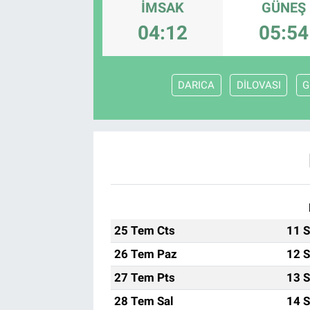
İMSAK
GÜNEŞ
04:12
05:54
DARICA
DİLOVASI
G
25 Tem Cts
11 S
26 Tem Paz
12 S
27 Tem Pts
13 S
28 Tem Sal
14 S