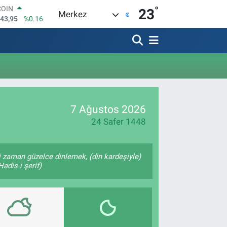
°
COIN
23
Merkez
643,95
%0.16
LAR
6006
%0.06
RO
0250
%0.02
RLİN
2398
%0.2
M ALTIN
0.87
%0.12
7 Ağustos 2026
T100
799
%70
24 Safer 1448
 zaman güzelce dinlemek, (din kardeşiyle)
adis-i şerif)