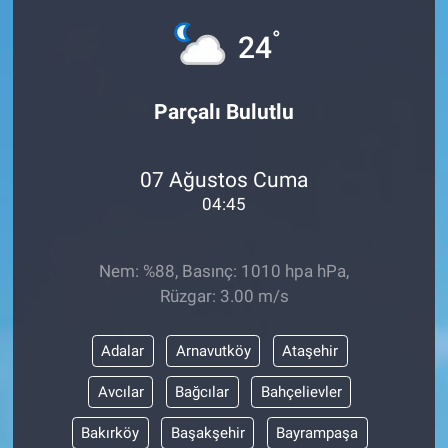
°
24
Parçalı Bulutlu
07 Ağustos Cuma
04:45
Nem: %88, Basınç: 1010 hpa hPa,
Rüzgar: 3.00 m/s
Adalar
Arnavutköy
Ataşehir
Avcılar
Bağcılar
Bahçelievler
Bakırköy
Başakşehir
Bayrampaşa