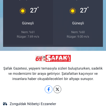
°
°
27
27
Güneşli
Güneşli
Nem: %61
Nem: %60
Rüzgar: 7.69 m/s
Rüzgar: 9.00 m/s
Şafak Gazetesi, yepyeni temasıyla sizleri buluştururken, sadelik
ve modernizmi bir araya getiriyor. Şatafattan kaçınıyor ve
insanlara haber okuyabilecekleri bir altyapı sunuyor.
Zonguldak Nöbetçi Eczaneler