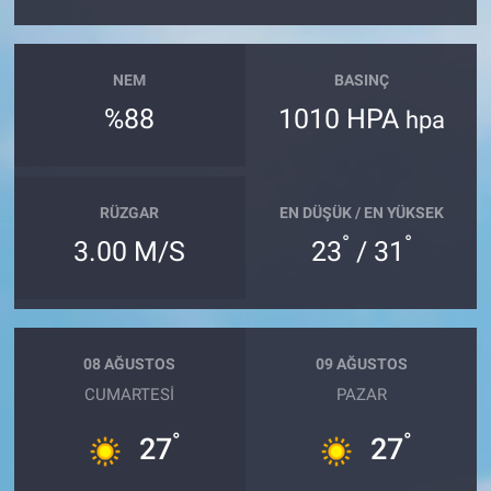
NEM
BASINÇ
%88
1010 HPA
hpa
RÜZGAR
EN DÜŞÜK / EN YÜKSEK
°
°
3.00 M/S
23
/ 31
08 AĞUSTOS
09 AĞUSTOS
CUMARTESI
PAZAR
°
°
27
27