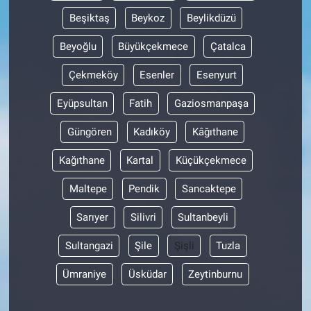
Beşiktaş
Beykoz
Beylikdüzü
Beyoğlu
Büyükçekmece
Çatalca
Çekmeköy
Esenler
Esenyurt
Eyüpsultan
Fatih
Gaziosmanpaşa
Güngören
Kadıköy
Kâğıthane
Kağıthane
Kartal
Küçükçekmece
Maltepe
Pendik
Sancaktepe
Sarıyer
Silivri
Sultanbeyli
Sultangazi
Şile
Şişli
Tuzla
Ümraniye
Üsküdar
Zeytinburnu