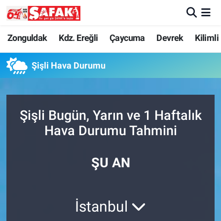
Zonguldak
Zonguldak Nöbetçi Eczaneler
Zonguldak
Kdz. Ereğli
Çaycuma
Devrek
Kilimli
Kdz. Ereğli
Zonguldak Hava Durumu
Şişli Hava Durumu
Çaycuma
Zonguldak Namaz Vakitleri
Şişli Bugün, Yarın ve 1 Haftalık
Devrek
Zonguldak Trafik Yoğunluk Haritası
Hava Durumu Tahmini
Kilimli
Süper Lig Puan Durumu ve Fikstür
ŞU AN
Asayiş
Tüm Manşetler
Spor
Son Dakika Haberleri
İstanbul
Resmi İlan
Haber Arşivi