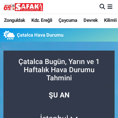
Zonguldak
Zonguldak Nöbetçi Eczaneler
Zonguldak
Kdz. Ereğli
Çaycuma
Devrek
Kilimli
Kdz. Ereğli
Zonguldak Hava Durumu
Çatalca Hava Durumu
Çaycuma
Zonguldak Namaz Vakitleri
Çatalca Bugün, Yarın ve 1
Devrek
Zonguldak Trafik Yoğunluk Haritası
Haftalık Hava Durumu
Kilimli
Süper Lig Puan Durumu ve Fikstür
Tahmini
Asayiş
Tüm Manşetler
ŞU AN
Spor
Son Dakika Haberleri
Resmi İlan
Haber Arşivi