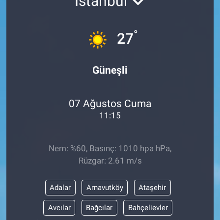
İstanbul
°
27
Güneşli
07 Ağustos Cuma
11:15
Nem: %60, Basınç: 1010 hpa hPa,
Rüzgar: 2.61 m/s
Adalar
Arnavutköy
Ataşehir
Avcılar
Bağcılar
Bahçelievler