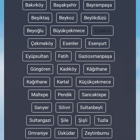
Bakırköy
Başakşehir
Bayrampaşa
Beşiktaş
Beykoz
Beylikdüzü
Beyoğlu
Büyükçekmece
Çatalca
Çekmeköy
Esenler
Esenyurt
Eyüpsultan
Fatih
Gaziosmanpaşa
Güngören
Kadıköy
Kâğıthane
Kağıthane
Kartal
Küçükçekmece
Maltepe
Pendik
Sancaktepe
Sarıyer
Silivri
Sultanbeyli
Sultangazi
Şile
Şişli
Tuzla
Ümraniye
Üsküdar
Zeytinburnu