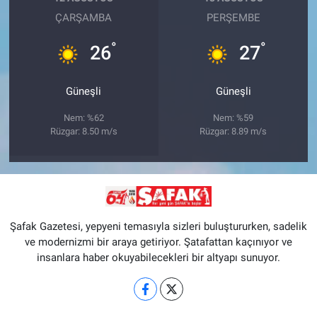
ÇARŞAMBA
PERŞEMBE
°
°
26
27
Güneşli
Güneşli
Nem: %62
Nem: %59
Rüzgar: 8.50 m/s
Rüzgar: 8.89 m/s
Şafak Gazetesi, yepyeni temasıyla sizleri buluştururken, sadelik
ve modernizmi bir araya getiriyor. Şatafattan kaçınıyor ve
insanlara haber okuyabilecekleri bir altyapı sunuyor.