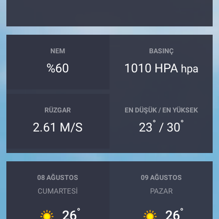
NEM
BASINÇ
%60
1010 HPA
hpa
RÜZGAR
EN DÜŞÜK / EN YÜKSEK
°
°
2.61 M/S
23
/ 30
08 AĞUSTOS
09 AĞUSTOS
CUMARTESI
PAZAR
°
°
26
26