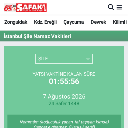
Zonguldak
Zonguldak Nöbetçi Eczaneler
Zonguldak
Kdz. Ereğli
Çaycuma
Devrek
Kilimli
İstanbul Şile Namaz Vakitleri
Kdz. Ereğli
Zonguldak Hava Durumu
Çaycuma
Zonguldak Namaz Vakitleri
ŞİLE
Devrek
Zonguldak Trafik Yoğunluk Haritası
YATSI VAKTINE KALAN SÜRE
01:55:56
Kilimli
Süper Lig Puan Durumu ve Fikstür
Asayiş
Tüm Manşetler
7 Ağustos 2026
24 Safer 1448
Spor
Son Dakika Haberleri
Nemmâm (koğuculuk yapan, laf taşıyan kimse)
Resmi İlan
Haber Arşivi
Cennet'e giremez. (Hadis-i şerif)