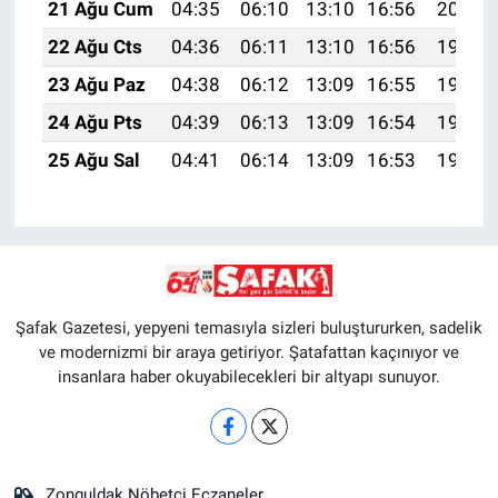
21 Ağu Cum
04:35
06:10
13:10
16:56
20:00
22 Ağu Cts
04:36
06:11
13:10
16:56
19:58
23 Ağu Paz
04:38
06:12
13:09
16:55
19:57
24 Ağu Pts
04:39
06:13
13:09
16:54
19:55
25 Ağu Sal
04:41
06:14
13:09
16:53
19:54
Şafak Gazetesi, yepyeni temasıyla sizleri buluştururken, sadelik
ve modernizmi bir araya getiriyor. Şatafattan kaçınıyor ve
insanlara haber okuyabilecekleri bir altyapı sunuyor.
Zonguldak Nöbetçi Eczaneler