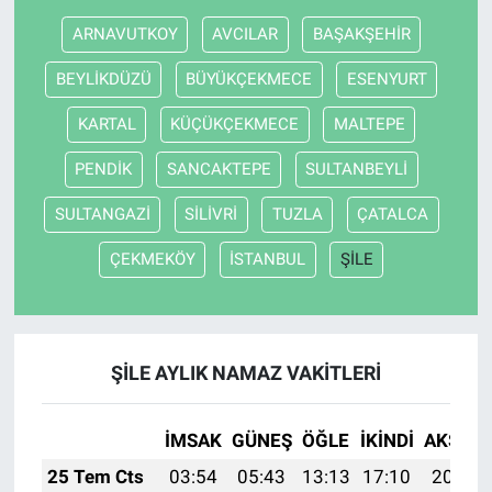
ARNAVUTKOY
AVCILAR
BAŞAKŞEHİR
BEYLİKDÜZÜ
BÜYÜKÇEKMECE
ESENYURT
KARTAL
KÜÇÜKÇEKMECE
MALTEPE
PENDİK
SANCAKTEPE
SULTANBEYLİ
SULTANGAZİ
SİLİVRİ
TUZLA
ÇATALCA
ÇEKMEKÖY
İSTANBUL
ŞİLE
ŞİLE AYLIK NAMAZ VAKITLERI
İMSAK
GÜNEŞ
ÖĞLE
İKINDI
AKŞAM
25 Tem Cts
03:54
05:43
13:13
17:10
20:33