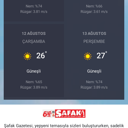
Nem: %74
Nem: %66
Rüzgar: 3.81 m/s
Rüzgar: 3.61 m/s
12 AĞUSTOS
13 AĞUSTOS
ÇARŞAMBA
PERŞEMBE
°
°
26
27
Güneşli
Güneşli
Nem: %65
Nem: %74
Rüzgar: 3.89 m/s
Rüzgar: 3.89 m/s
Şafak Gazetesi, yepyeni temasıyla sizleri buluştururken, sadelik