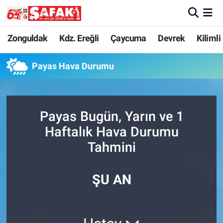
Zonguldak
Zonguldak Nöbetçi Eczaneler
Zonguldak
Kdz. Ereğli
Çaycuma
Devrek
Kilimli
Kdz. Ereğli
Zonguldak Hava Durumu
Payas Hava Durumu
Çaycuma
Zonguldak Namaz Vakitleri
Payas Bugün, Yarın ve 1
Devrek
Zonguldak Trafik Yoğunluk Haritası
Haftalık Hava Durumu
Kilimli
Süper Lig Puan Durumu ve Fikstür
Tahmini
Asayiş
Tüm Manşetler
ŞU AN
Spor
Son Dakika Haberleri
Resmi İlan
Haber Arşivi