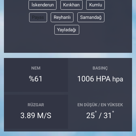
İskenderun
Kırıkhan
Kumlu
Payas
Reyhanlı
Samandağ
Yayladağı
NEM
BASINÇ
%61
1006 HPA
hpa
RÜZGAR
EN DÜŞÜK / EN YÜKSEK
°
°
3.89 M/S
25
/ 31