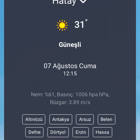
Hatay
°
31
Güneşli
07 Ağustos Cuma
12:15
Nem: %61, Basınç: 1006 hpa hPa,
Rüzgar: 3.89 m/s
Altınözü
Antakya
Arsuz
Belen
Defne
Dörtyol
Erzin
Hassa