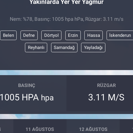
Yakınlarda Yer Yer Yağmur
Nem: %78, Basınç: 1005 hpa hPa, Rüzgar: 3.11 m/s
Belen
Defne
Dörtyol
Erzin
Hassa
İskenderun
Reyhanlı
Samandağ
Yayladağı
BASINÇ
RÜZGAR
1005 HPA
3.11 M/S
hpa
S
11 AĞUSTOS
12 AĞUSTOS