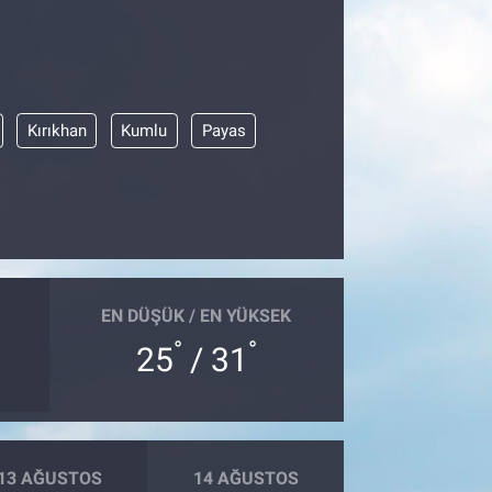
Kırıkhan
Kumlu
Payas
EN DÜŞÜK / EN YÜKSEK
°
°
25
/ 31
13 AĞUSTOS
14 AĞUSTOS