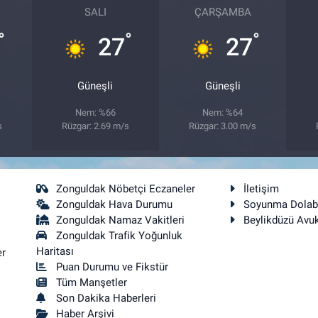
SALI
ÇARŞAMBA
°
°
°
27
27
Güneşli
Güneşli
Nem: %66
Nem: %64
s
Rüzgar: 2.69 m/s
Rüzgar: 3.00 m/s
Zonguldak Nöbetçi Eczaneler
İletişim
Zonguldak Hava Durumu
Soyunma Dolab
Zonguldak Namaz Vakitleri
Beylikdüzü Avu
Zonguldak Trafik Yoğunluk
Haritası
er
Puan Durumu ve Fikstür
Tüm Manşetler
Son Dakika Haberleri
Haber Arşivi