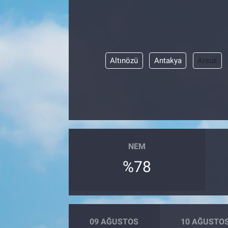
Altınözü
Antakya
Arsuz
NEM
%78
09 AĞUSTOS
10 AĞUSTO