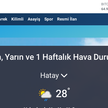
BIT
64.
DO
vrek
Kilimli
Asayiş
Spor
Resmi İlan
47,
EU
55,
STE
64,
GRA
666
BİS
, Yarın ve 1 Haftalık Hava Du
13.
Hatay
°
28