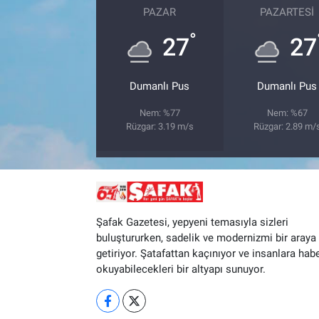
PAZAR
PAZARTESI
°
27
27
Dumanlı Pus
Dumanlı Pus
Nem: %77
Nem: %67
Rüzgar: 3.19 m/s
Rüzgar: 2.89 m/
Şafak Gazetesi, yepyeni temasıyla sizleri
buluştururken, sadelik ve modernizmi bir araya
getiriyor. Şatafattan kaçınıyor ve insanlara hab
okuyabilecekleri bir altyapı sunuyor.