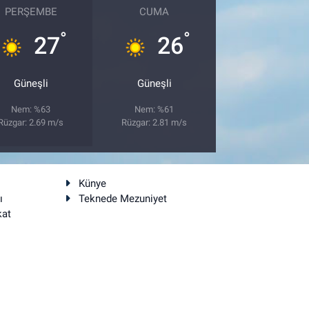
PERŞEMBE
CUMA
°
°
27
26
Güneşli
Güneşli
Nem: %63
Nem: %61
Rüzgar: 2.69 m/s
Rüzgar: 2.81 m/s
Künye
ı
Teknede Mezuniyet
kat