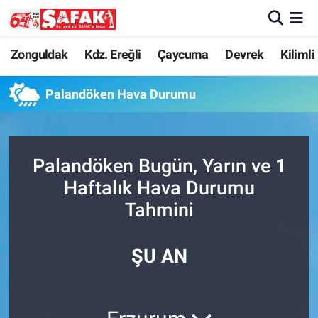
Zonguldak
Zonguldak Nöbetçi Eczaneler
Zonguldak
Kdz. Ereğli
Çaycuma
Devrek
Kilimli
Kdz. Ereğli
Zonguldak Hava Durumu
Palandöken Hava Durumu
Çaycuma
Zonguldak Namaz Vakitleri
Palandöken Bugün, Yarın ve 1
Devrek
Zonguldak Trafik Yoğunluk Haritası
Haftalık Hava Durumu
Kilimli
Süper Lig Puan Durumu ve Fikstür
Tahmini
Asayiş
Tüm Manşetler
ŞU AN
Spor
Son Dakika Haberleri
Resmi İlan
Haber Arşivi