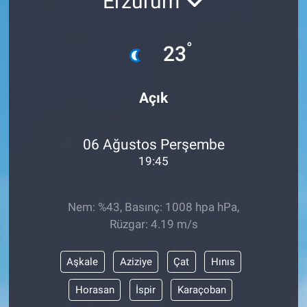
Erzurum
°
23
Açık
06 Ağustos Perşembe
19:45
Nem: %43, Basınç: 1008 hpa hPa,
Rüzgar: 4.19 m/s
Aşkale
Aziziye
Çat
Hınıs
Horasan
İspir
Karaçoban