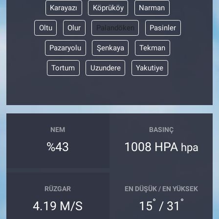
Karayazı
Köprüköy
Narman
Oltu
Olur
Palandöken
Pasinler
Pazaryolu
Şenkaya
Tekman
Tortum
Uzundere
Yakutiye
NEM
BASINÇ
%43
1008 HPA
hpa
RÜZGAR
EN DÜŞÜK / EN YÜKSEK
°
°
4.19 M/S
15
/ 31