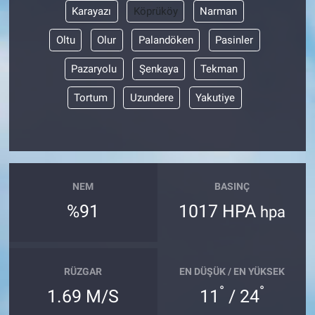
Karayazı
Köprüköy
Narman
Oltu
Olur
Palandöken
Pasinler
Pazaryolu
Şenkaya
Tekman
Tortum
Uzundere
Yakutiye
NEM
BASINÇ
%91
1017 HPA
hpa
RÜZGAR
EN DÜŞÜK / EN YÜKSEK
°
°
1.69 M/S
11
/ 24