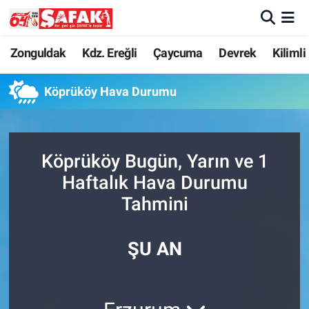
Zonguldak
Zonguldak Nöbetçi Eczaneler
Zonguldak
Kdz. Ereğli
Çaycuma
Devrek
Kilimli
Kdz. Ereğli
Zonguldak Hava Durumu
Köprüköy Hava Durumu
Çaycuma
Zonguldak Namaz Vakitleri
Köprüköy Bugün, Yarın ve 1
Devrek
Zonguldak Trafik Yoğunluk Haritası
Haftalık Hava Durumu
Kilimli
Süper Lig Puan Durumu ve Fikstür
Tahmini
Asayiş
Tüm Manşetler
ŞU AN
Spor
Son Dakika Haberleri
Resmi İlan
Haber Arşivi