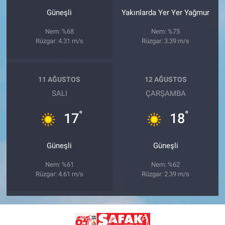
Güneşli
Yakınlarda Yer Yer Yağmur
Nem: %68
Nem: %75
Rüzgar: 4.31 m/s
Rüzgar: 3.39 m/s
11 AĞUSTOS
12 AĞUSTOS
SALI
ÇARŞAMBA
°
°
17
18
Güneşli
Güneşli
Nem: %61
Nem: %62
Rüzgar: 4.61 m/s
Rüzgar: 2.39 m/s