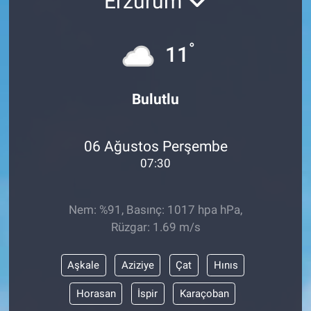
Erzurum
°
11
Bulutlu
06 Ağustos Perşembe
07:30
Nem: %91, Basınç: 1017 hpa hPa,
Rüzgar: 1.69 m/s
Aşkale
Aziziye
Çat
Hınıs
Horasan
İspir
Karaçoban