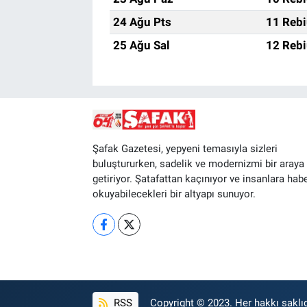
24 Ağu Pts
11 Rebi
25 Ağu Sal
12 Rebi
Şafak Gazetesi, yepyeni temasıyla sizleri
buluştururken, sadelik ve modernizmi bir araya
getiriyor. Şatafattan kaçınıyor ve insanlara hab
okuyabilecekleri bir altyapı sunuyor.
RSS
Copyright © 2023. Her hakkı saklıd