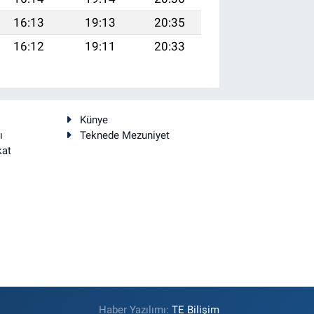
16:13
19:13
20:35
16:12
19:11
20:33
Künye
ı
Teknede Mezuniyet
kat
Haber Yazılımı:
TE Bilişim