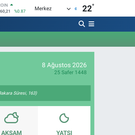
°
COIN
22
Merkez
960,21
%0.87
LAR
7436
%0.18
RO
2510
%0.32
RLİN
4811
%0.38
M ALTIN
0.55
%0.03
8 Ağustos 2026
T100
779
%-14
25 Safer 1448
(Bakara Sûresi, 163)
AKŞAM
YATSI