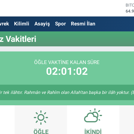
BIT
64.
DO
vrek
Kilimli
Asayiş
Spor
Resmi İlan
47,
EU
55,
 Vakitleri
STE
64,
GRA
666
ÖĞLE VAKTINE KALAN SÜRE
BİS
02:01:02
13.
bir tek ilâhtır. Rahmân ve Rahîm olan Allah'tan başka bir ilâh yoktur. 
ÖĞLE
İKINDI