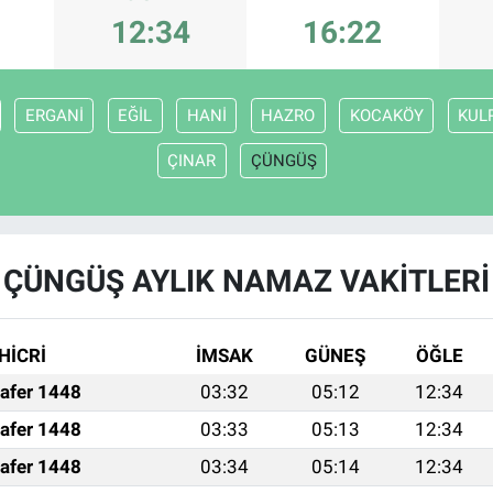
12:34
16:22
ERGANİ
EĞİL
HANİ
HAZRO
KOCAKÖY
KUL
ÇINAR
ÇÜNGÜŞ
ÇÜNGÜŞ AYLIK NAMAZ VAKITLERI
HİCRİ
İMSAK
GÜNEŞ
ÖĞLE
afer 1448
03:32
05:12
12:34
afer 1448
03:33
05:13
12:34
afer 1448
03:34
05:14
12:34