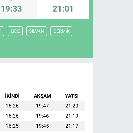
19:33
21:01
P
LİCE
SİLVAN
ÇERMİK
İKINDI
AKŞAM
YATSI
16:26
19:47
21:20
16:26
19:46
21:19
16:25
19:45
21:17