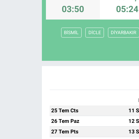
03:50
05:24
BİSMİL
DİCLE
DİYARBAKIR
25 Tem Cts
11 S
26 Tem Paz
12 S
27 Tem Pts
13 S