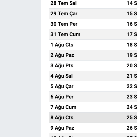
28 Tem Sal
14 S
29 Tem Çar
15 S
30 Tem Per
16 S
31 Tem Cum
17 S
1 Ağu Cts
18 S
2 Ağu Paz
19 S
3 Ağu Pts
20 S
4 Ağu Sal
21 S
5 Ağu Çar
22 S
6 Ağu Per
23 S
7 Ağu Cum
24 S
8 Ağu Cts
25 S
9 Ağu Paz
26 S