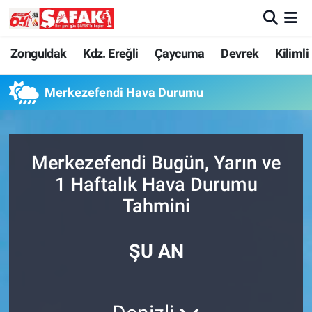
Zonguldak
Zonguldak Nöbetçi Eczaneler
Zonguldak
Kdz. Ereğli
Çaycuma
Devrek
Kilimli
Kdz. Ereğli
Zonguldak Hava Durumu
Merkezefendi Hava Durumu
Çaycuma
Zonguldak Namaz Vakitleri
Merkezefendi Bugün, Yarın ve
Devrek
Zonguldak Trafik Yoğunluk Haritası
1 Haftalık Hava Durumu
Kilimli
Süper Lig Puan Durumu ve Fikstür
Tahmini
Asayiş
Tüm Manşetler
ŞU AN
Spor
Son Dakika Haberleri
Resmi İlan
Haber Arşivi