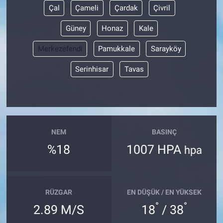
Çal
Çameli
Çardak
Çivril
Güney
Honaz
Kale
Merkezefendi
Pamukkale
Sarayköy
Serinhisar
Tavas
NEM
BASINÇ
%18
1007 HPA
hpa
RÜZGAR
EN DÜŞÜK / EN YÜKSEK
°
°
2.89 M/S
18
/ 38