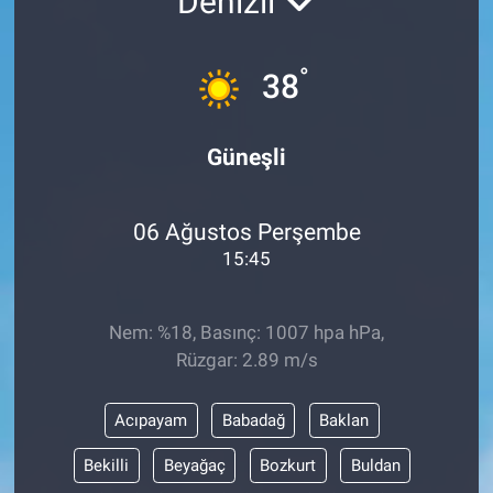
Denizli
°
38
Güneşli
06 Ağustos Perşembe
15:45
Nem: %18, Basınç: 1007 hpa hPa,
Rüzgar: 2.89 m/s
Acıpayam
Babadağ
Baklan
Bekilli
Beyağaç
Bozkurt
Buldan