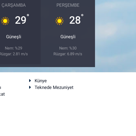
ÇARŞAMBA
PERŞEMBE
°
°
29
28
Güneşli
Güneşli
Nem: %29
Nem: %30
Rüzgar: 2.81 m/s
Rüzgar: 6.89 m/s
Künye
ı
Teknede Mezuniyet
kat