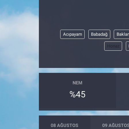
Acıpayam
Babadağ
Bakla
Honaz
NEM
%45
08 AĞUSTOS
09 AĞUSTO