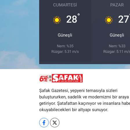
CUMARTESI
PAZAR
°
28
27
Güneşli
Güneşli
Nem: %35
Nem: %33
Rüzgar: 5.31 m/s
Rüzgar: 5.11 m/
Şafak Gazetesi, yepyeni temasıyla sizleri
buluştururken, sadelik ve modernizmi bir araya
getiriyor. Şatafattan kaçınıyor ve insanlara hab
okuyabilecekleri bir altyapı sunuyor.