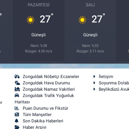
PAZARTESI
SALI
°
°
°
27
27
Güneşli
Güneşli
Nem: %38
Nem: %33
s
Rüzgar: 4.50 m/s
Rüzgar: 3.11 m/s
Zonguldak Nöbetçi Eczaneler
İletişim
Zonguldak Hava Durumu
Soyunma Dolab
Zonguldak Namaz Vakitleri
Beylikdüzü Avu
Zonguldak Trafik Yoğunluk
Haritası
er
Puan Durumu ve Fikstür
Tüm Manşetler
Son Dakika Haberleri
Haber Arşivi