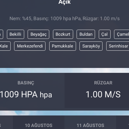
Açık
Nem: %45, Basınç: 1009 hpa hPa, Rüzgar: 1.00 m/s
n
Bekilli
Beyağaç
Bozkurt
Buldan
Çal
Çamel
Kale
Merkezefendi
Pamukkale
Sarayköy
Serinhisar
BASINÇ
RÜZGAR
1009 HPA
1.00 M/S
hpa
S
10 AĞUSTOS
11 AĞUSTOS