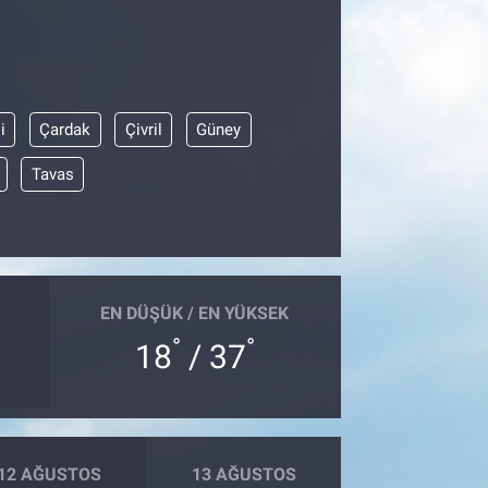
i
Çardak
Çivril
Güney
Tavas
EN DÜŞÜK / EN YÜKSEK
°
°
18
/ 37
12 AĞUSTOS
13 AĞUSTOS