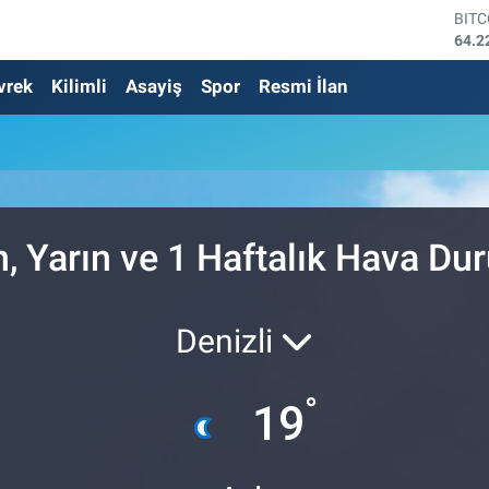
BIT
64.2
DOL
vrek
Kilimli
Asayiş
Spor
Resmi İlan
47,6
EUR
55,0
STE
64,2
GRA
6510
BİS
 Yarın ve 1 Haftalık Hava D
13.7
Denizli
°
19