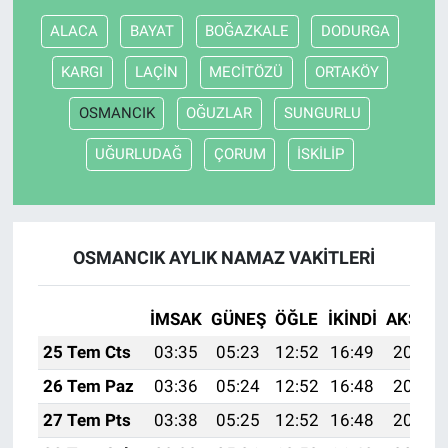
ALACA
BAYAT
BOĞAZKALE
DODURGA
KARGI
LAÇİN
MECİTÖZÜ
ORTAKÖY
OSMANCIK
OĞUZLAR
SUNGURLU
UĞURLUDAĞ
ÇORUM
İSKİLİP
OSMANCIK AYLIK NAMAZ VAKITLERI
İMSAK
GÜNEŞ
ÖĞLE
İKINDI
AKŞAM
25 Tem Cts
03:35
05:23
12:52
16:49
20:12
26 Tem Paz
03:36
05:24
12:52
16:48
20:11
27 Tem Pts
03:38
05:25
12:52
16:48
20:10