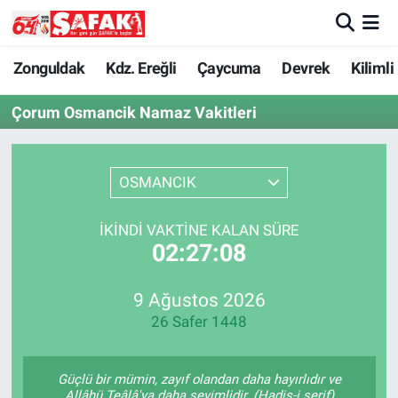
Zonguldak
Zonguldak Nöbetçi Eczaneler
Zonguldak
Kdz. Ereğli
Çaycuma
Devrek
Kilimli
Çorum Osmancik Namaz Vakitleri
Kdz. Ereğli
Zonguldak Hava Durumu
Çaycuma
Zonguldak Namaz Vakitleri
OSMANCIK
Devrek
Zonguldak Trafik Yoğunluk Haritası
İKINDI VAKTINE KALAN SÜRE
02:27:08
Kilimli
Süper Lig Puan Durumu ve Fikstür
Asayiş
Tüm Manşetler
9 Ağustos 2026
26 Safer 1448
Spor
Son Dakika Haberleri
Güçlü bir mümin, zayıf olandan daha hayırlıdır ve
Resmi İlan
Haber Arşivi
Allâhü Teâlâ'ya daha sevimlidir. (Hadis-i şerif)