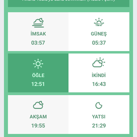
İMSAK
GÜNEŞ
03:57
05:37
ÖĞLE
İKINDI
12:51
16:43
AKŞAM
YATSI
19:55
21:29