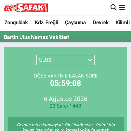
Zonguldak
Zonguldak Nöbetçi Eczaneler
Zonguldak
Kdz. Ereğli
Çaycuma
Devrek
Kilimli
Bartin Ulus Namaz Vakitleri
Kdz. Ereğli
Zonguldak Hava Durumu
Çaycuma
Zonguldak Namaz Vakitleri
ULUS
Devrek
Zonguldak Trafik Yoğunluk Haritası
ÖĞLE VAKTINE KALAN SÜRE
05:59:08
Kilimli
Süper Lig Puan Durumu ve Fikstür
Asayiş
Tüm Manşetler
6 Ağustos 2026
23 Safer 1448
Spor
Son Dakika Haberleri
Gördün mü o kimseyi ki: Dini inkâr eder. Yetimi itip
Resmi İlan
Haber Arşivi
kakan işte odur. Ve (o kimse) yoksula yemek