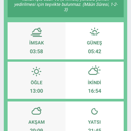
yedirilmesi için teşvikte bulunmaz. (Mâûn Sûresi, 1-2-
3)
İMSAK
GÜNEŞ
03:58
05:42
ÖĞLE
İKINDI
13:00
16:54
AKŞAM
YATSI
20:09
21:45