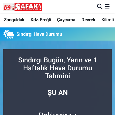
Zonguldak
Zonguldak Nöbetçi Eczaneler
Zonguldak
Kdz. Ereğli
Çaycuma
Devrek
Kilimli
Kdz. Ereğli
Zonguldak Hava Durumu
Sındırgı Hava Durumu
Çaycuma
Zonguldak Namaz Vakitleri
Sındırgı Bugün, Yarın ve 1
Devrek
Zonguldak Trafik Yoğunluk Haritası
Haftalık Hava Durumu
Kilimli
Süper Lig Puan Durumu ve Fikstür
Tahmini
Asayiş
Tüm Manşetler
ŞU AN
Spor
Son Dakika Haberleri
Resmi İlan
Haber Arşivi