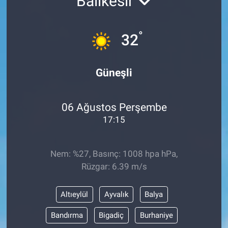
Balıkesir
°
32
Güneşli
06 Ağustos Perşembe
17:15
Nem: %27, Basınç: 1008 hpa hPa,
Rüzgar: 6.39 m/s
Altıeylül
Ayvalık
Balya
Bandırma
Bigadiç
Burhaniye