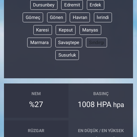
Dursunbey
Edremit
Erdek
Gömeç
Gönen
Havran
İvrindi
Karesi
Kepsut
Manyas
Marmara
Savaştepe
Sındırgı
Susurluk
NEM
BASINÇ
%27
1008 HPA
hpa
RÜZGAR
EN DÜŞÜK / EN YÜKSEK