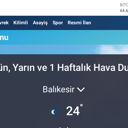
BIT
64.
DO
vrek
Kilimli
Asayiş
Spor
Resmi İlan
47,
EU
55,
mu
STE
64,
GRA
650
BİS
, Yarın ve 1 Haftalık Hava 
13.
Balıkesir
°
24