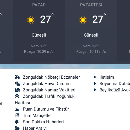
PAZAR
PAZARTESI
°
°
°
27
27
Güneşli
Güneşli
Nem: %59
Nem: %52
s
Rüzgar: 10.39 m/s
Rüzgar: 10.11 m/s
Zonguldak Nöbetçi Eczaneler
İletişim
Zonguldak Hava Durumu
Soyunma Dolab
Zonguldak Namaz Vakitleri
Beylikdüzü Avu
Zonguldak Trafik Yoğunluk
Haritası
er
Puan Durumu ve Fikstür
Tüm Manşetler
Son Dakika Haberleri
Haber Arşivi