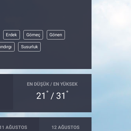
Erdek
Gömeç
Gönen
ındırgı
Susurluk
EN DÜŞÜK / EN YÜKSEK
°
°
21
/ 31
11 AĞUSTOS
12 AĞUSTOS