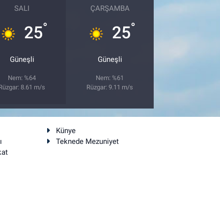
SALI
ÇARŞAMBA
°
°
25
25
Güneşli
Güneşli
Nem: %64
Nem: %61
Rüzgar: 8.61 m/s
Rüzgar: 9.11 m/s
Künye
ı
Teknede Mezuniyet
kat