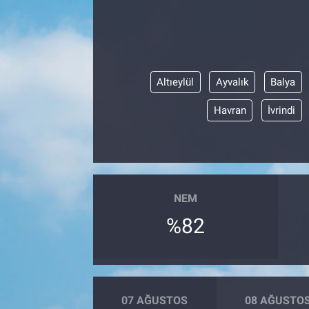
Altıeylül
Ayvalık
Balya
Havran
İvrindi
NEM
%82
07 AĞUSTOS
08 AĞUSTO