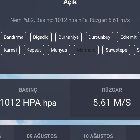
Açık
Nem: %82, Basınç: 1012 hpa hPa, Rüzgar: 5.61 m/s
Bandırma
Bigadiç
Burhaniye
Dursunbey
Edremit
Karesi
Kepsut
Manyas
Marmara
Savaştepe
S
BASINÇ
RÜZGAR
1012 HPA
5.61 M/S
hpa
S
09 AĞUSTOS
10 AĞUSTOS