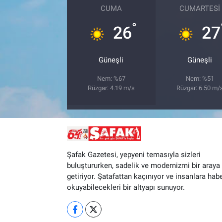
CUMA
CUMARTESI
°
26
27
Güneşli
Güneşli
Nem: %67
Nem: %51
Rüzgar: 4.19 m/s
Rüzgar: 6.50 m/
Şafak Gazetesi, yepyeni temasıyla sizleri
buluştururken, sadelik ve modernizmi bir araya
getiriyor. Şatafattan kaçınıyor ve insanlara hab
okuyabilecekleri bir altyapı sunuyor.