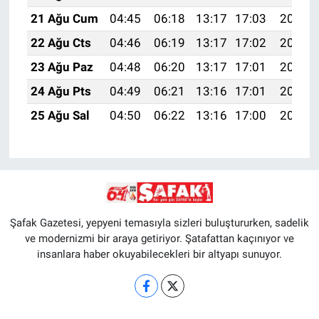
21 Ağu Cum
04:45
06:18
13:17
17:03
20:06
22 Ağu Cts
04:46
06:19
13:17
17:02
20:05
23 Ağu Paz
04:48
06:20
13:17
17:01
20:03
24 Ağu Pts
04:49
06:21
13:16
17:01
20:02
25 Ağu Sal
04:50
06:22
13:16
17:00
20:00
Şafak Gazetesi, yepyeni temasıyla sizleri buluştururken, sadelik
ve modernizmi bir araya getiriyor. Şatafattan kaçınıyor ve
insanlara haber okuyabilecekleri bir altyapı sunuyor.