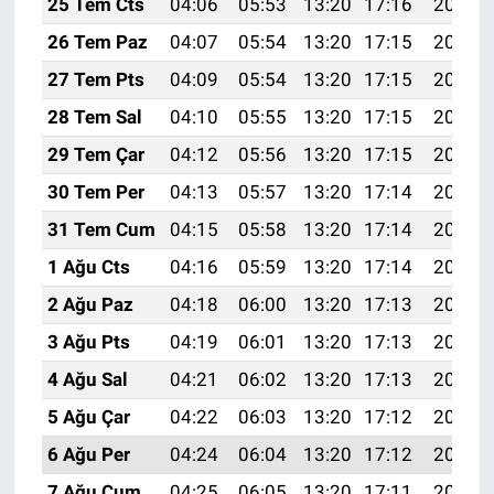
25 Tem Cts
04:06
05:53
13:20
17:16
20:38
26 Tem Paz
04:07
05:54
13:20
17:15
20:37
27 Tem Pts
04:09
05:54
13:20
17:15
20:36
28 Tem Sal
04:10
05:55
13:20
17:15
20:36
29 Tem Çar
04:12
05:56
13:20
17:15
20:35
30 Tem Per
04:13
05:57
13:20
17:14
20:34
31 Tem Cum
04:15
05:58
13:20
17:14
20:33
1 Ağu Cts
04:16
05:59
13:20
17:14
20:32
2 Ağu Paz
04:18
06:00
13:20
17:13
20:30
3 Ağu Pts
04:19
06:01
13:20
17:13
20:29
4 Ağu Sal
04:21
06:02
13:20
17:13
20:28
5 Ağu Çar
04:22
06:03
13:20
17:12
20:27
6 Ağu Per
04:24
06:04
13:20
17:12
20:26
7 Ağu Cum
04:25
06:05
13:20
17:11
20:25