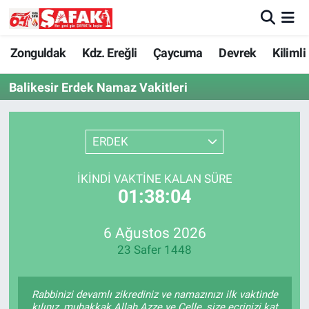
Zonguldak
Zonguldak Nöbetçi Eczaneler
Zonguldak
Kdz. Ereğli
Çaycuma
Devrek
Kilimli
Balikesir Erdek Namaz Vakitleri
Kdz. Ereğli
Zonguldak Hava Durumu
Çaycuma
Zonguldak Namaz Vakitleri
ERDEK
Devrek
Zonguldak Trafik Yoğunluk Haritası
İKINDI VAKTINE KALAN SÜRE
01:38:04
Kilimli
Süper Lig Puan Durumu ve Fikstür
Asayiş
Tüm Manşetler
6 Ağustos 2026
23 Safer 1448
Spor
Son Dakika Haberleri
Rabbinizi devamlı zikrediniz ve namazınızı ilk vaktinde
Resmi İlan
Haber Arşivi
kılınız, muhakkak Allah Azze ve Celle, size ecrinizi kat