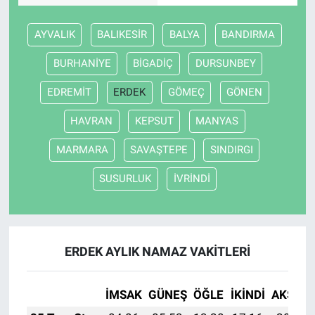
AYVALIK
BALIKESİR
BALYA
BANDIRMA
BURHANİYE
BİGADİÇ
DURSUNBEY
EDREMİT
ERDEK
GÖMEÇ
GÖNEN
HAVRAN
KEPSUT
MANYAS
MARMARA
SAVAŞTEPE
SINDIRGI
SUSURLUK
İVRİNDİ
ERDEK AYLIK NAMAZ VAKITLERI
İMSAK
GÜNEŞ
ÖĞLE
İKINDI
AKŞAM