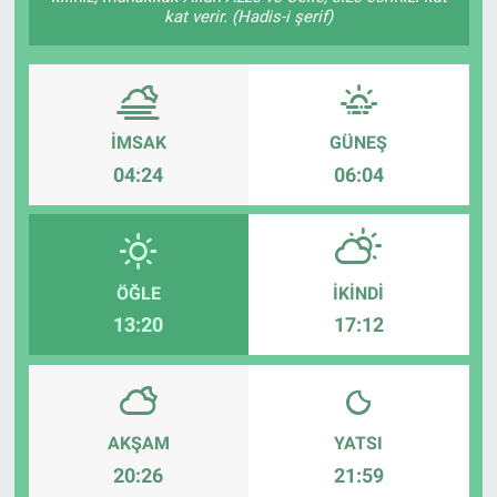
kat verir. (Hadis-i şerif)
İMSAK
GÜNEŞ
04:24
06:04
ÖĞLE
İKINDI
13:20
17:12
AKŞAM
YATSI
20:26
21:59