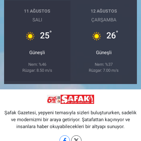
11 AĞUSTOS
12 AĞUSTOS
SALI
ÇARŞAMBA
°
°
25
26
Güneşli
Güneşli
Nem: %46
Nem: %37
Rüzgar: 8.50 m/s
Rüzgar: 7.00 m/s
Şafak Gazetesi, yepyeni temasıyla sizleri buluştururken, sadelik
ve modernizmi bir araya getiriyor. Şatafattan kaçınıyor ve
insanlara haber okuyabilecekleri bir altyapı sunuyor.