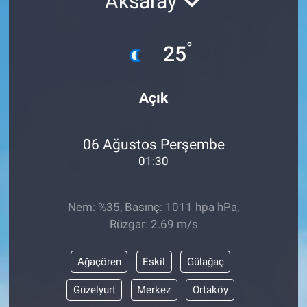
Aksaray
°
25
Açık
06 Ağustos Perşembe
01:30
Nem: %35, Basınç: 1011 hpa hPa,
Rüzgar: 2.69 m/s
Ağaçören
Eskil
Gülağaç
Güzelyurt
Merkez
Ortaköy