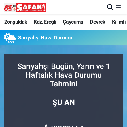
Zonguldak
Zonguldak Nöbetçi Eczaneler
Zonguldak
Kdz. Ereğli
Çaycuma
Devrek
Kilimli
Kdz. Ereğli
Zonguldak Hava Durumu
Sarıyahşi Hava Durumu
Çaycuma
Zonguldak Namaz Vakitleri
Sarıyahşi Bugün, Yarın ve 1
Devrek
Zonguldak Trafik Yoğunluk Haritası
Haftalık Hava Durumu
Kilimli
Süper Lig Puan Durumu ve Fikstür
Tahmini
Asayiş
Tüm Manşetler
ŞU AN
Spor
Son Dakika Haberleri
Resmi İlan
Haber Arşivi