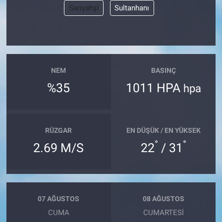
Sarıyahşi
Sultanhanı
NEM
BASINÇ
%35
1011 HPA
hpa
RÜZGAR
EN DÜŞÜK / EN YÜKSEK
°
°
2.69 M/S
22
/ 31
07 AĞUSTOS
08 AĞUSTOS
CUMA
CUMARTESI