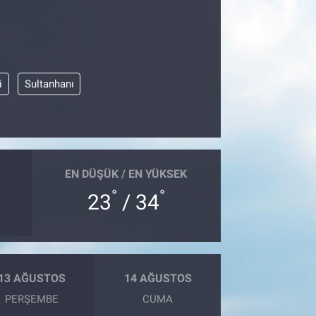
i
Sultanhanı
EN DÜŞÜK / EN YÜKSEK
°
°
23
/ 34
13 AĞUSTOS
14 AĞUSTOS
PERŞEMBE
CUMA