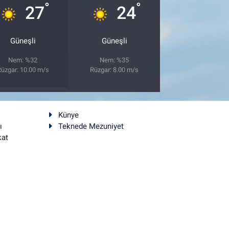
°
°
27
24
Güneşli
Güneşli
Nem: %32
Nem: %35
üzgar: 10.00 m/s
Rüzgar: 8.00 m/s
Künye
ı
Teknede Mezuniyet
kat