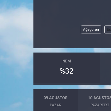
Ağaçören
Es
NEM
%32
09 AĞUSTOS
10 AĞUSTO
PAZAR
PAZARTESI