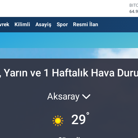
BIT
64.
DO
vrek
Kilimli
Asayiş
Spor
Resmi İlan
47,
EU
55,
STE
64,
GRA
666
BİS
, Yarın ve 1 Haftalık Hava Du
13.
Aksaray
°
29