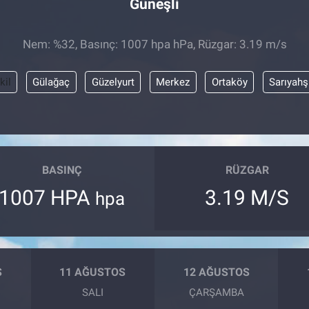
Güneşli
Nem: %32, Basınç: 1007 hpa hPa, Rüzgar: 3.19 m/s
kil
Gülağaç
Güzelyurt
Merkez
Ortaköy
Sarıyahş
BASINÇ
RÜZGAR
1007 HPA
3.19 M/S
hpa
S
11 AĞUSTOS
12 AĞUSTOS
SALI
ÇARŞAMBA