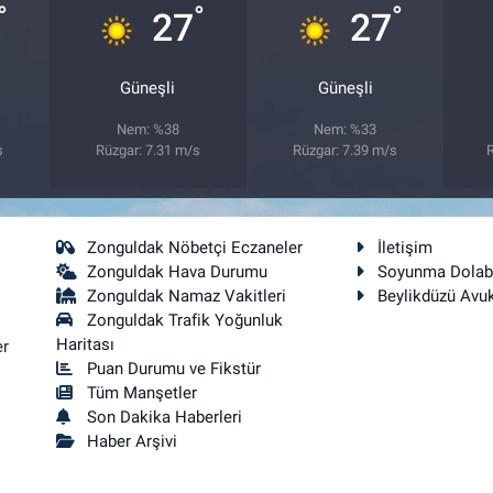
°
°
°
27
27
Güneşli
Güneşli
Nem: %38
Nem: %33
s
Rüzgar: 7.31 m/s
Rüzgar: 7.39 m/s
R
Zonguldak Nöbetçi Eczaneler
İletişim
Zonguldak Hava Durumu
Soyunma Dolab
Zonguldak Namaz Vakitleri
Beylikdüzü Avu
Zonguldak Trafik Yoğunluk
Haritası
er
Puan Durumu ve Fikstür
Tüm Manşetler
Son Dakika Haberleri
Haber Arşivi