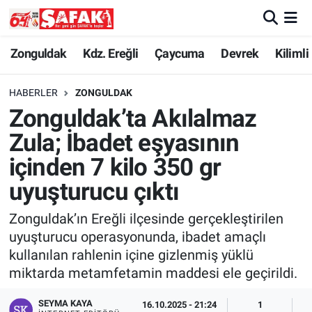
Zonguldak
Zonguldak Nöbetçi Eczaneler
Zonguldak
Kdz. Ereğli
Çaycuma
Devrek
Kilimli
Kdz. Ereğli
Zonguldak Hava Durumu
HABERLER
ZONGULDAK
Zonguldak’ta Akılalmaz
Çaycuma
Zonguldak Namaz Vakitleri
Zula; İbadet eşyasının
Devrek
Zonguldak Trafik Yoğunluk Haritası
içinden 7 kilo 350 gr
uyuşturucu çıktı
Kilimli
Süper Lig Puan Durumu ve Fikstür
Zonguldak’ın Ereğli ilçesinde gerçekleştirilen
Asayiş
Tüm Manşetler
uyuşturucu operasyonunda, ibadet amaçlı
kullanılan rahlenin içine gizlenmiş yüklü
Spor
Son Dakika Haberleri
miktarda metamfetamin maddesi ele geçirildi.
Resmi İlan
Haber Arşivi
SEYMA KAYA
16.10.2025 - 21:24
1