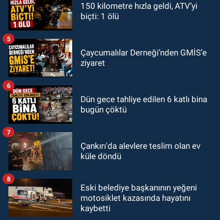
150 kilometre hızla geldi, ATV’yi
biçti: 1 ölü
5
Çaycumalılar Derneği’nden GMİS’e
ziyaret
6
Dün gece tahliye edilen 6 katlı bina
bugün çöktü
7
Çankırı'da alevlere teslim olan ev
küle döndü
8
Eski belediye başkanının yeğeni
motosiklet kazasında hayatını
kaybetti