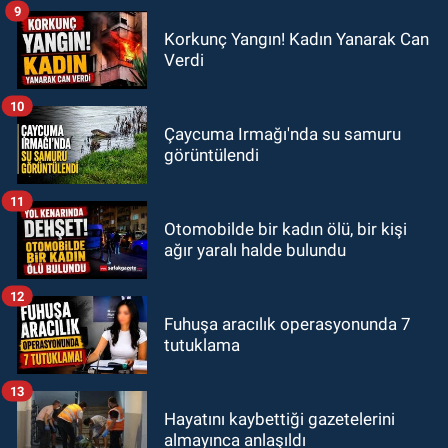
9
Korkunç Yangın! Kadın Yanarak Can
Verdi
10
Çaycuma Irmağı'nda su samuru
görüntülendi
11
Otomobilde bir kadın ölü, bir kişi
ağır yaralı halde bulundu
12
Fuhuşa aracılık operasyonunda 7
tutuklama
13
Hayatını kaybettiği gazetelerini
almayınca anlaşıldı