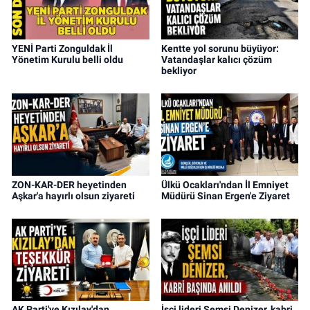
YENİ Parti Zonguldak İl
Kentte yol sorunu büyüyor:
Yönetim Kurulu belli oldu
Vatandaşlar kalıcı çözüm
bekliyor
ZON-KAR-DER heyetinden
Ülkü Ocakları'ndan İl Emniyet
Aşkar'a hayırlı olsun ziyareti
Müdürü Sinan Ergen'e Ziyaret
AK Parti'ye Kızılay'dan
İşçi lideri Şemsi Denizer, kabri