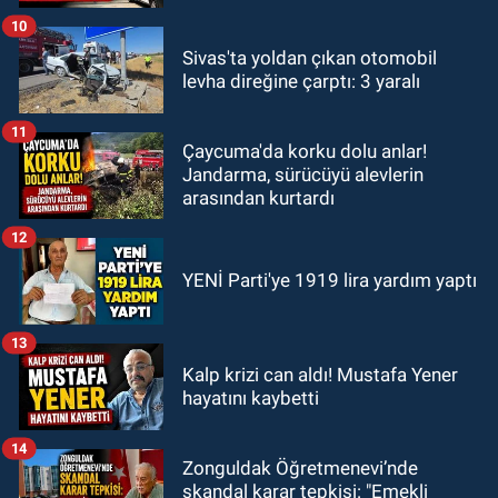
10
Sivas'ta yoldan çıkan otomobil
levha direğine çarptı: 3 yaralı
11
Çaycuma'da korku dolu anlar!
Jandarma, sürücüyü alevlerin
arasından kurtardı
12
YENİ Parti'ye 1919 lira yardım yaptı
13
Kalp krizi can aldı! Mustafa Yener
hayatını kaybetti
14
Zonguldak Öğretmenevi’nde
skandal karar tepkisi: "Emekli