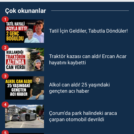
Çok okunanlar
1
Tatil İçin Geldiler, Tabutla Döndüler!
2
Traktör kazası can aldı! Ercan Acar
hayatını kaybetti
3
Alkol can aldı! 25 yaşındaki
gençten acı haber
4
Çorum'da park halindeki araca
çarpan otomobil devrildi
5