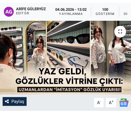
ARIFE GÜLERYÜZ
04.06.2026 - 13:02
100
EDITÖR
YAYINLANMA
GÖSTERIM
OKU
Paylaş
-
+
A
A