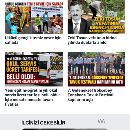
Ülkücü gençlik temiz çevre için
Zeki Tosun vefatının birinci
sahada
yılında dualarla anıldı
Yeni eğitim-öğretim yılı okul
7. Geleneksel Gökçebey
servis ücret tarifesi belli oldu:
Tenekede Tavuk Festivali
İşte mesafe mesafe tavan
kapılarını açtı
fiyatlar