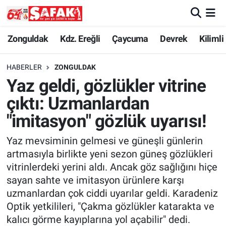
Zonguldak
Zonguldak Nöbetçi Eczaneler
Zonguldak
Kdz. Ereğli
Çaycuma
Devrek
Kilimli
Kdz. Ereğli
Zonguldak Hava Durumu
HABERLER
ZONGULDAK
Yaz geldi, gözlükler vitrine
Çaycuma
Zonguldak Namaz Vakitleri
çıktı: Uzmanlardan
Devrek
Zonguldak Trafik Yoğunluk Haritası
"imitasyon" gözlük uyarısı!
Yaz mevsiminin gelmesi ve güneşli günlerin
Kilimli
Süper Lig Puan Durumu ve Fikstür
artmasıyla birlikte yeni sezon güneş gözlükleri
vitrinlerdeki yerini aldı. Ancak göz sağlığını hiçe
Asayiş
Tüm Manşetler
sayan sahte ve imitasyon ürünlere karşı
uzmanlardan çok ciddi uyarılar geldi. Karadeniz
Spor
Son Dakika Haberleri
Optik yetkilileri, "Çakma gözlükler katarakta ve
Resmi İlan
Haber Arşivi
kalıcı görme kayıplarına yol açabilir" dedi.