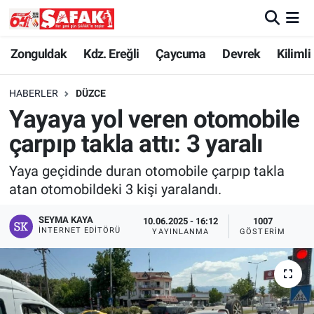
Zonguldak
Zonguldak Nöbetçi Eczaneler
Zonguldak
Kdz. Ereğli
Çaycuma
Devrek
Kilimli
Kdz. Ereğli
Zonguldak Hava Durumu
HABERLER
DÜZCE
Yayaya yol veren otomobile
Çaycuma
Zonguldak Namaz Vakitleri
çarpıp takla attı: 3 yaralı
Devrek
Zonguldak Trafik Yoğunluk Haritası
Yaya geçidinde duran otomobile çarpıp takla
atan otomobildeki 3 kişi yaralandı.
Kilimli
Süper Lig Puan Durumu ve Fikstür
SEYMA KAYA
10.06.2025 - 16:12
1007
Asayiş
Tüm Manşetler
İNTERNET EDITÖRÜ
YAYINLANMA
GÖSTERIM
Spor
Son Dakika Haberleri
Resmi İlan
Haber Arşivi