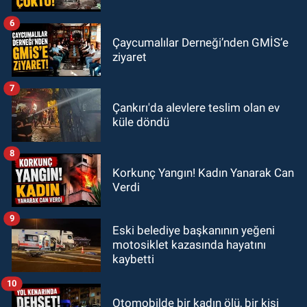
6
Çaycumalılar Derneği’nden GMİS’e
ziyaret
7
Çankırı'da alevlere teslim olan ev
küle döndü
8
Korkunç Yangın! Kadın Yanarak Can
Verdi
9
Eski belediye başkanının yeğeni
motosiklet kazasında hayatını
kaybetti
10
Otomobilde bir kadın ölü, bir kişi