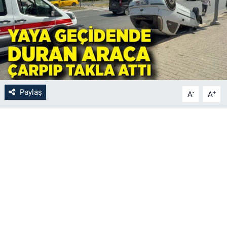
Paylaş
-
+
A
A