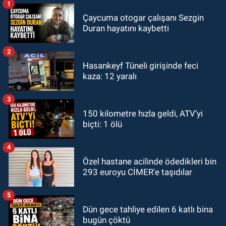
1
Çaycuma otogar çalışanı Sezgin
Duran hayatını kaybetti
2
Hasankeyf Tüneli girişinde feci
kaza: 12 yaralı
3
150 kilometre hızla geldi, ATV’yi
biçti: 1 ölü
4
Özel hastane acilinde ödedikleri bin
293 euroyu CİMER'e taşıdılar
5
Dün gece tahliye edilen 6 katlı bina
bugün çöktü