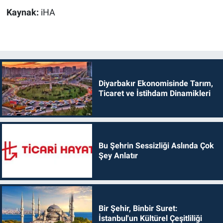
Kaynak:
iHA
Diyarbakır Ekonomisinde Tarım,
Ticaret ve İstihdam Dinamikleri
Bu Şehrin Sessizliği Aslında Çok
Şey Anlatır
Bir Şehir, Binbir Suret:
İstanbul'un Kültürel Çeşitliliği