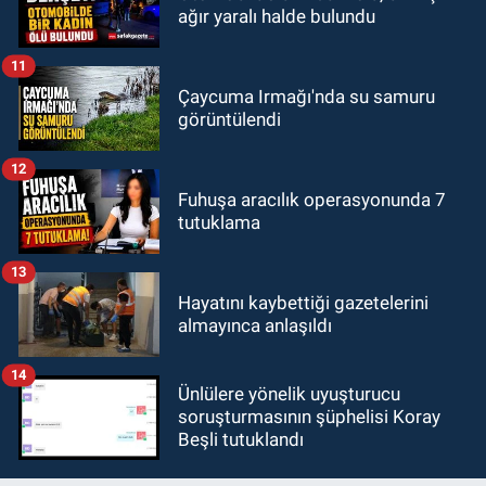
ağır yaralı halde bulundu
11
Çaycuma Irmağı'nda su samuru
görüntülendi
12
Fuhuşa aracılık operasyonunda 7
tutuklama
13
Hayatını kaybettiği gazetelerini
almayınca anlaşıldı
14
Ünlülere yönelik uyuşturucu
soruşturmasının şüphelisi Koray
Beşli tutuklandı