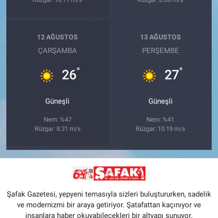
12 AĞUSTOS
13 AĞUSTOS
ÇARŞAMBA
PERŞEMBE
°
°
26
27
Güneşli
Güneşli
Nem: %47
Nem: %41
Rüzgar: 8.31 m/s
Rüzgar: 10.19 m/s
Şafak Gazetesi, yepyeni temasıyla sizleri buluştururken, sadelik
ve modernizmi bir araya getiriyor. Şatafattan kaçınıyor ve
insanlara haber okuyabilecekleri bir altyapı sunuyor.