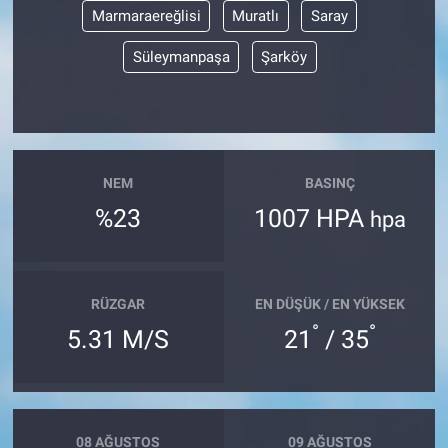
Marmaraereğlisi
Muratlı
Saray
Süleymanpaşa
Şarköy
NEM
BASINÇ
%23
1007 HPA
hpa
RÜZGAR
EN DÜŞÜK / EN YÜKSEK
°
°
5.31 M/S
21
/ 35
08 AĞUSTOS
09 AĞUSTOS