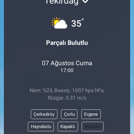
Tekirdağ
°
35
Parçalı Bulutlu
07 Ağustos Cuma
17:00
Nem: %23, Basınç: 1007 hpa hPa,
Rüzgar: 5.31 m/s
Çerkezköy
Çorlu
Ergene
Hayrabolu
Kapaklı
Malkara