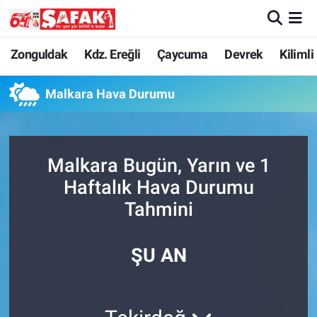
Zonguldak
Zonguldak Nöbetçi Eczaneler
Zonguldak
Kdz. Ereğli
Çaycuma
Devrek
Kilimli
Kdz. Ereğli
Zonguldak Hava Durumu
Malkara Hava Durumu
Çaycuma
Zonguldak Namaz Vakitleri
Malkara Bugün, Yarın ve 1
Devrek
Zonguldak Trafik Yoğunluk Haritası
Haftalık Hava Durumu
Kilimli
Süper Lig Puan Durumu ve Fikstür
Tahmini
Asayiş
Tüm Manşetler
ŞU AN
Spor
Son Dakika Haberleri
Resmi İlan
Haber Arşivi