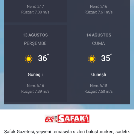
Nem: %17
Nem: %16
Rüzgar: 7.00 m/s
Rüzgar: 7.61 m/s
13 AĞUSTOS
14 AĞUSTOS
PERŞEMBE
CUMA
°
°
36
35
Güneşli
Güneşli
Nem: %16
Nem: %15
Rüzgar: 7.39 m/s
Rüzgar: 7.50 m/s
Şafak Gazetesi, yepyeni temasıyla sizleri buluştururken, sadelik