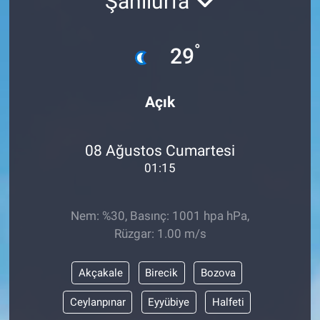
Şanlıurfa
°
29
Açık
08 Ağustos Cumartesi
01:15
Nem: %30, Basınç: 1001 hpa hPa,
Rüzgar: 1.00 m/s
Akçakale
Birecik
Bozova
Ceylanpınar
Eyyübiye
Halfeti