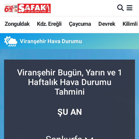
Zonguldak
Zonguldak Nöbetçi Eczaneler
Zonguldak
Kdz. Ereğli
Çaycuma
Devrek
Kilimli
Kdz. Ereğli
Zonguldak Hava Durumu
Viranşehir Hava Durumu
Çaycuma
Zonguldak Namaz Vakitleri
Viranşehir Bugün, Yarın ve 1
Devrek
Zonguldak Trafik Yoğunluk Haritası
Haftalık Hava Durumu
Kilimli
Süper Lig Puan Durumu ve Fikstür
Tahmini
Asayiş
Tüm Manşetler
ŞU AN
Spor
Son Dakika Haberleri
Resmi İlan
Haber Arşivi