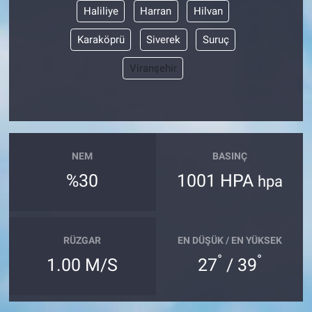
Haliliye
Harran
Hilvan
Karaköprü
Siverek
Suruç
Viranşehir
NEM
BASINÇ
%30
1001 HPA
hpa
RÜZGAR
EN DÜŞÜK / EN YÜKSEK
°
°
1.00 M/S
27
/ 39