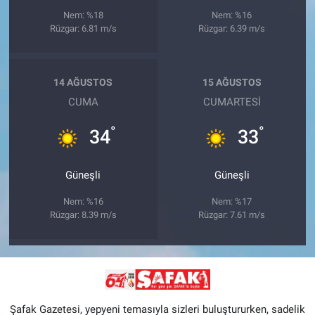
Nem: %18
Nem: %16
Rüzgar: 6.81 m/s
Rüzgar: 6.39 m/s
14 AĞUSTOS
15 AĞUSTOS
CUMA
CUMARTESI
°
°
34
33
Güneşli
Güneşli
Nem: %16
Nem: %17
Rüzgar: 8.39 m/s
Rüzgar: 7.61 m/s
Şafak Gazetesi, yepyeni temasıyla sizleri buluştururken, sadelik