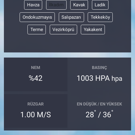
Havza
İlkadım
Kavak
Ladik
Ondokuzmayıs
Salıpazarı
Tekkeköy
Terme
Vezirköprü
Yakakent
NEM
BASINÇ
%42
1003 HPA
hpa
RÜZGAR
EN DÜŞÜK / EN YÜKSEK
°
°
1.00 M/S
28
/ 36