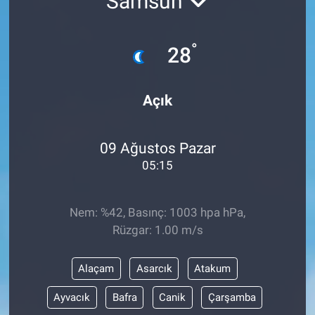
Samsun
°
28
Açık
09 Ağustos Pazar
05:15
Nem: %42, Basınç: 1003 hpa hPa,
Rüzgar: 1.00 m/s
Alaçam
Asarcık
Atakum
Ayvacık
Bafra
Canik
Çarşamba