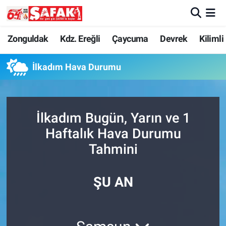
Zonguldak
Zonguldak Nöbetçi Eczaneler
Zonguldak
Kdz. Ereğli
Çaycuma
Devrek
Kilimli
Kdz. Ereğli
Zonguldak Hava Durumu
İlkadım Hava Durumu
Çaycuma
Zonguldak Namaz Vakitleri
İlkadım Bugün, Yarın ve 1
Devrek
Zonguldak Trafik Yoğunluk Haritası
Haftalık Hava Durumu
Kilimli
Süper Lig Puan Durumu ve Fikstür
Tahmini
Asayiş
Tüm Manşetler
ŞU AN
Spor
Son Dakika Haberleri
Resmi İlan
Haber Arşivi