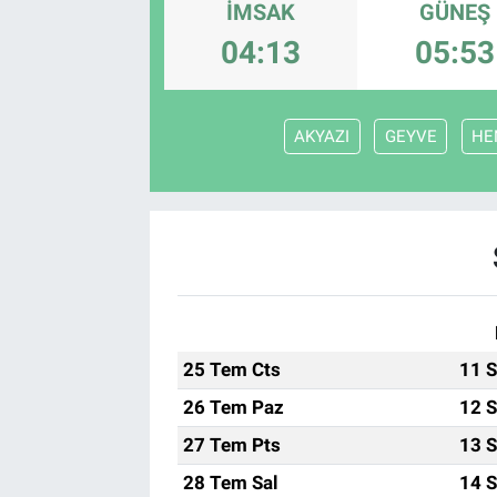
İMSAK
GÜNEŞ
04:13
05:53
AKYAZI
GEYVE
HE
25 Tem Cts
11 S
26 Tem Paz
12 S
27 Tem Pts
13 S
28 Tem Sal
14 S