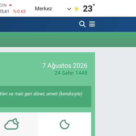
°
COIN
23
Merkez
25,61
%-0.63
AR
143
%0.16
O
317
%-0.02
RLİN
463
%0.07
M ALTIN
.81
%1.44
7 Ağustos 2026
T100
99
%70
24 Safer 1448
tleri ve malı geri döner, ameli (kendisiyle)