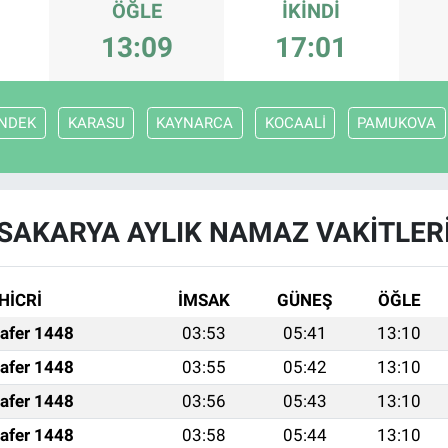
ÖĞLE
İKINDI
13:09
17:01
NDEK
KARASU
KAYNARCA
KOCAALİ
PAMUKOVA
SAKARYA AYLIK NAMAZ VAKITLER
HİCRİ
İMSAK
GÜNEŞ
ÖĞLE
afer 1448
03:53
05:41
13:10
afer 1448
03:55
05:42
13:10
afer 1448
03:56
05:43
13:10
afer 1448
03:58
05:44
13:10