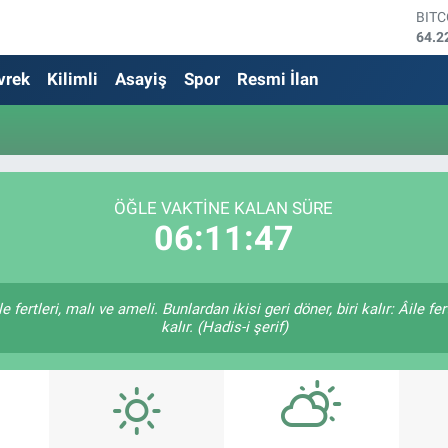
BIT
64.2
DOL
vrek
Kilimli
Asayiş
Spor
Resmi İlan
47,7
EUR
55,0
STE
64,2
GRA
6574
ÖĞLE VAKTINE KALAN SÜRE
BİS
06:11:47
13.7
 fertleri, malı ve ameli. Bunlardan ikisi geri döner, biri kalır: Âile fer
kalır. (Hadis-i şerif)